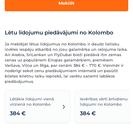
Meklēt
Lētu lidojumu piedāvājumi no Kolombo
Ja meklējat lētus lidojumus no Kolombo, ir daudz lielisku
izvēles iespēju atkarībā no jūsu galamērķa un ceļojuma laika.
Air Arabia, SriLankan un FlyDubai bieži piedāvā itin zemas
cenas uz populāriem Eiropas galamērķiem, piemēram
Varšava, Viļņa un Rīga, par cenām 384 € – 770 €. Vienmēr ir
noderīgi sekot cenu piedāvājumiem internetā un pasūtīt
biļetes krietnu laiku iepriekš, lai varētu saņemt labākos
piedāvājumus.
Lētākie lidojumi vienā
Ievērības vērti brīvdienu
virzienā no Kolombo
lidojumi no Kolombo
384 €
384 €