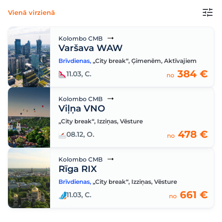
Vienā virzienā
Kolombo CMB
Varšava WAW
Brīvdienas
,
„City break“
,
Ģimenēm
,
Aktīvajiem
384 €
11.03, C.
no
Kolombo CMB
Viļņa VNO
„City break“
,
Izziņas
,
Vēsture
478 €
08.12, O.
no
Kolombo CMB
Rīga RIX
Brīvdienas
,
„City break“
,
Izziņas
,
Vēsture
661 €
11.03, C.
no