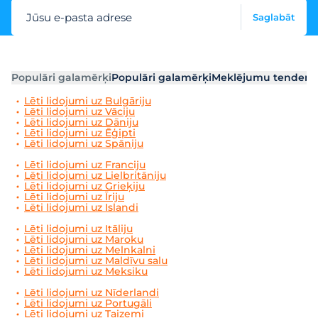
Jūsu e-pasta adrese
Saglabāt
Populāri galamērķi
Populāri galamērķi
Meklējumu tendenc
Lēti lidojumi uz Bulgāriju
Lēti lidojumi uz Vāciju
Lēti lidojumi uz Dāniju
Lēti lidojumi uz Ēģipti
Lēti lidojumi uz Spāniju
Lēti lidojumi uz Franciju
Lēti lidojumi uz Lielbritāniju
Lēti lidojumi uz Grieķiju
Lēti lidojumi uz Īriju
Lēti lidojumi uz Islandi
Lēti lidojumi uz Itāliju
Lēti lidojumi uz Maroku
Lēti lidojumi uz Melnkalni
Lēti lidojumi uz Maldīvu salu
Lēti lidojumi uz Meksiku
Lēti lidojumi uz Nīderlandi
Lēti lidojumi uz Portugāli
Lēti lidojumi uz Taizemi