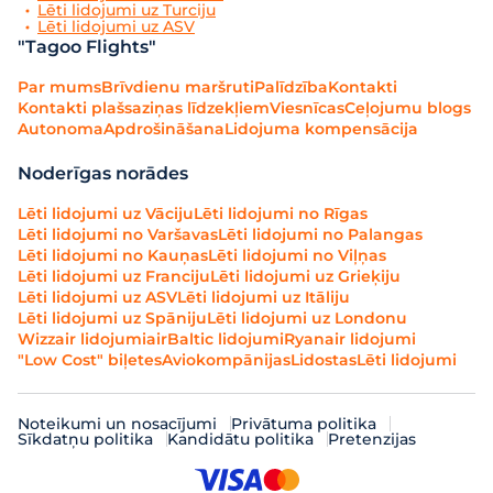
Lēti lidojumi uz Turciju
Lēti lidojumi uz ASV
"Tagoo Flights"
Par mums
Brīvdienu maršruti
Palīdzība
Kontakti
Kontakti plašsaziņas līdzekļiem
Viesnīcas
Ceļojumu blogs
Autonoma
Apdrošināšana
Lidojuma kompensācija
Noderīgas norādes
Lēti lidojumi uz Vāciju
Lēti lidojumi no Rīgas
Lēti lidojumi no Varšavas
Lēti lidojumi no Palangas
Lēti lidojumi no Kauņas
Lēti lidojumi no Viļņas
Lēti lidojumi uz Franciju
Lēti lidojumi uz Grieķiju
Lēti lidojumi uz ASV
Lēti lidojumi uz Itāliju
Lēti lidojumi uz Spāniju
Lēti lidojumi uz Londonu
Wizzair lidojumi
airBaltic lidojumi
Ryanair lidojumi
"Low Cost" biļetes
Aviokompānijas
Lidostas
Lēti lidojumi
Noteikumi un nosacījumi
Privātuma politika
Sīkdatņu politika
Kandidātu politika
Pretenzijas