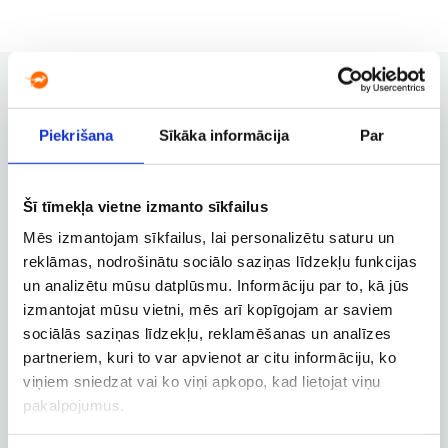
Piekrišana
Sīkāka informācija
Par
Rezervācijas pārvaldība
Rezervācijas maiņa, atcelšana un
citas svarīgas funkcijas
Šī tīmekļa vietne izmanto sīkfailus
Mēs izmantojam sīkfailus, lai personalizētu saturu un
reklāmas, nodrošinātu sociālo saziņas līdzekļu funkcijas
Biznesa konts
un analizētu mūsu datplūsmu. Informāciju par to, kā jūs
izmantojat mūsu vietni, mēs arī kopīgojam ar saviem
Biznesa, dienesta un
darbatvaļinājuma lidojumu
sociālās saziņas līdzekļu, reklamēšanas un analīzes
rezervācija
partneriem, kuri to var apvienot ar citu informāciju, ko
viņiem sniedzat vai ko viņi apkopo, kad lietojat viņu
pakalpojumus.
Lidojuma izsekošana