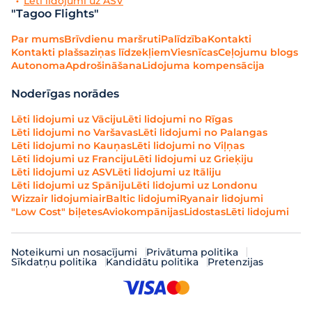
Lēti lidojumi uz ASV
"Tagoo Flights"
Par mums
Brīvdienu maršruti
Palīdzība
Kontakti
Kontakti plašsaziņas līdzekļiem
Viesnīcas
Ceļojumu blogs
Autonoma
Apdrošināšana
Lidojuma kompensācija
Noderīgas norādes
Lēti lidojumi uz Vāciju
Lēti lidojumi no Rīgas
Lēti lidojumi no Varšavas
Lēti lidojumi no Palangas
Lēti lidojumi no Kauņas
Lēti lidojumi no Viļņas
Lēti lidojumi uz Franciju
Lēti lidojumi uz Grieķiju
Lēti lidojumi uz ASV
Lēti lidojumi uz Itāliju
Lēti lidojumi uz Spāniju
Lēti lidojumi uz Londonu
Wizzair lidojumi
airBaltic lidojumi
Ryanair lidojumi
"Low Cost" biļetes
Aviokompānijas
Lidostas
Lēti lidojumi
Noteikumi un nosacījumi
Privātuma politika
Sīkdatņu politika
Kandidātu politika
Pretenzijas