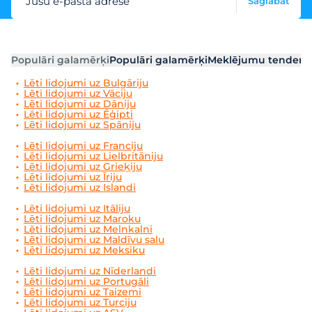
Jūsu e-pasta adrese
Saglabāt
Populāri galamērķi
Populāri galamērķi
Meklējumu tendenc
Lēti lidojumi uz Bulgāriju
Lēti lidojumi uz Vāciju
Lēti lidojumi uz Dāniju
Lēti lidojumi uz Ēģipti
Lēti lidojumi uz Spāniju
Lēti lidojumi uz Franciju
Lēti lidojumi uz Lielbritāniju
Lēti lidojumi uz Grieķiju
Lēti lidojumi uz Īriju
Lēti lidojumi uz Islandi
Lēti lidojumi uz Itāliju
Lēti lidojumi uz Maroku
Lēti lidojumi uz Melnkalni
Lēti lidojumi uz Maldīvu salu
Lēti lidojumi uz Meksiku
Lēti lidojumi uz Nīderlandi
Lēti lidojumi uz Portugāli
Lēti lidojumi uz Taizemi
Lēti lidojumi uz Turciju