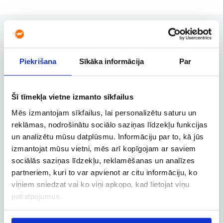
Piekrišana
Sīkāka informācija
Par
Rezervācijas pārvaldība
Rezervācijas maiņa, atcelšana un
citas svarīgas funkcijas
Šī tīmekļa vietne izmanto sīkfailus
Mēs izmantojam sīkfailus, lai personalizētu saturu un
reklāmas, nodrošinātu sociālo saziņas līdzekļu funkcijas
Biznesa konts
un analizētu mūsu datplūsmu. Informāciju par to, kā jūs
Biznesa, dienesta un
izmantojat mūsu vietni, mēs arī kopīgojam ar saviem
darbatvaļinājuma lidojumu
sociālās saziņas līdzekļu, reklamēšanas un analīzes
rezervācija
partneriem, kuri to var apvienot ar citu informāciju, ko
viņiem sniedzat vai ko viņi apkopo, kad lietojat viņu
pakalpojumus.
Lidojuma izsekošana
Lidojuma statusa un citas aktuālās