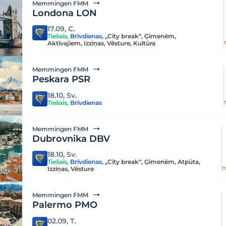
Memmingen FMM
Londona LON
17.09, C.
Tiešais
,
Brīvdienas
,
„City break“
,
Ģimenēm
,
Aktīvajiem
,
Izziņas
,
Vēsture
,
Kultūra
Memmingen FMM
Peskara PSR
18.10, Sv.
Tiešais
,
Brīvdienas
Memmingen FMM
Dubrovnika DBV
18.10, Sv.
Tiešais
,
Brīvdienas
,
„City break“
,
Ģimenēm
,
Atpūta
,
n
Izziņas
,
Vēsture
Memmingen FMM
Palermo PMO
02.09, T.