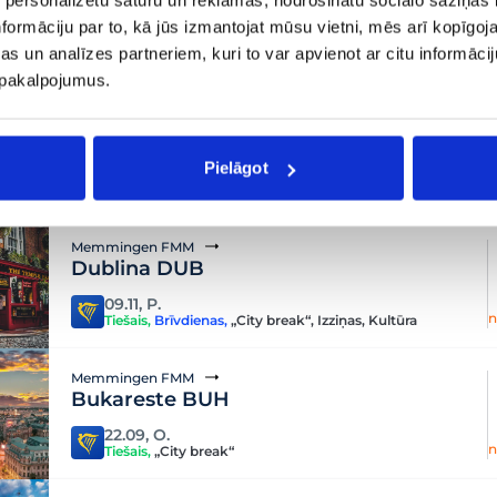
Valleta MLA
formāciju par to, kā jūs izmantojat mūsu vietni, mēs arī kopīgo
13.10, O.
s un analīzes partneriem, kuri to var apvienot ar citu informācij
n
Tiešais
,
„City break“
,
Atpūta
u pakalpojumus.
Memmingen FMM
Sofija SOF
Pielāgot
18.09, Pk.
Tiešais
,
Brīvdienas
,
„City break“
,
Pāriem
Memmingen FMM
Dublina DUB
09.11, P.
n
Tiešais
,
Brīvdienas
,
„City break“
,
Izziņas
,
Kultūra
Memmingen FMM
Bukareste BUH
22.09, O.
n
Tiešais
,
„City break“