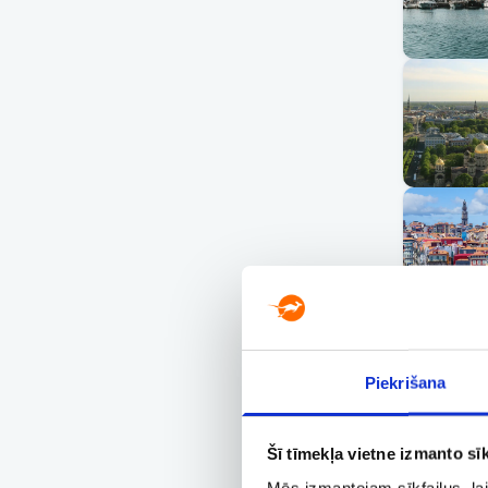
Piekrišana
Šī tīmekļa vietne izmanto sīk
Mēs izmantojam sīkfailus, lai