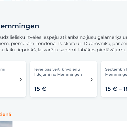
 Memmingen
z lielisku izvēles iespēju atkarībā no jūsu galamērķa un
iem, piemēram Londona, Peskara un Dubrovnika, par cen
u laiku iepriekš, lai varētu saņemt labākos piedāvājumu
umi
Ievērības vērti brīvdienu
Septembrī L
lidojumi no Memmingen
Memming
15 €
15 € – 
zienā