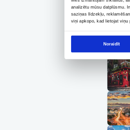
analizētu mūsu datplūsmu. In
saziņas līdzekļu, reklamēšana
viņi apkopo, kad lietojat viņ
Noraidīt