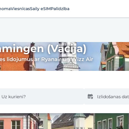
noma
Viesnīcas
Saily eSIM
Palīdzība
mmingen (Vācija)
ies lidojumus ar Ryanair un Wizz Air
Uz kurieni?
Izlidošanas d