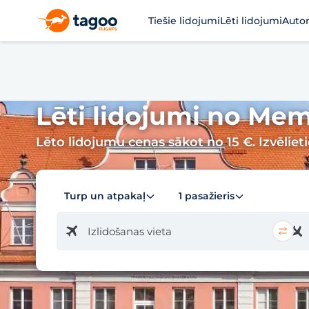
Tiešie lidojumi
Lēti lidojumi
Auto
Lēti lidojumi no Me
Lēto lidojumu cenas sākot no 15 €. Izvēliet
Turp un atpakaļ
1 pasažieris
Izlidošanas vieta