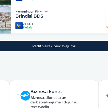
Memmingen FMM
Brindisi BDS
21.10, T.
n
Tiešais
Rādīt vairāk piedāvājumu
Biznesa konts
Biznesa, dienesta un
darbatvaļinājuma lidojumu
rezervācija