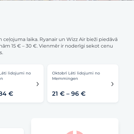
 ceļojuma laika. Ryanair un Wizz Air bieži piedāvā
ām 15 € – 30 €. Vienmēr ir noderīgi sekot cenu
s.
ēti lidojumi no
Oktobrī Lēti lidojumi no
en
Memmingen
184 €
21 € – 96 €