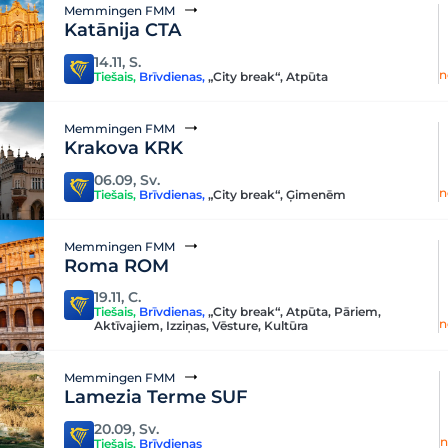
Memmingen FMM
Katānija CTA
14.11, S.
n
Tiešais
,
Brīvdienas
,
„City break“
,
Atpūta
Memmingen FMM
Krakova KRK
06.09, Sv.
n
Tiešais
,
Brīvdienas
,
„City break“
,
Ģimenēm
Memmingen FMM
Roma ROM
19.11, C.
Tiešais
,
Brīvdienas
,
„City break“
,
Atpūta
,
Pāriem
,
n
Aktīvajiem
,
Izziņas
,
Vēsture
,
Kultūra
Memmingen FMM
Lamezia Terme SUF
20.09, Sv.
n
Tiešais
,
Brīvdienas