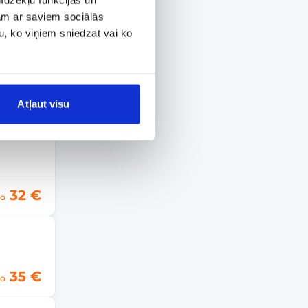
jam ar saviem sociālās
28 €
u, ko viņiem sniedzat vai ko
o
Atļaut visu
31 €
no
32 €
o
35 €
o