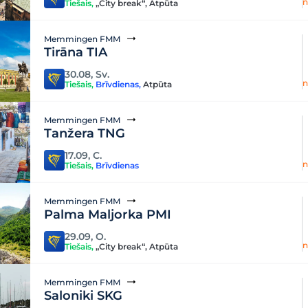
n
Tiešais
,
„City break“
,
Atpūta
Memmingen FMM
Tirāna TIA
30.08, Sv.
n
Tiešais
,
Brīvdienas
,
Atpūta
Memmingen FMM
Tanžera TNG
17.09, C.
n
Tiešais
,
Brīvdienas
Memmingen FMM
Palma Maljorka PMI
29.09, O.
n
Tiešais
,
„City break“
,
Atpūta
Memmingen FMM
Saloniki SKG