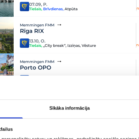
07.09, P.
n
Tiešais
,
Brīvdienas
,
Atpūta
Memmingen FMM
Rīga RIX
13.10, O.
n
Tiešais
,
„City break“
,
Izziņas
,
Vēsture
Memmingen FMM
Porto OPO
23.09, T.
n
Tiešais
,
Ģimenēm
,
Atpūta
,
Pāriem
,
Aktīvajiem
Memmingen FMM
Faro Algarve FAO
Sīkāka informācija
21.10, T.
n
Tiešais
,
Atpūta
failus
Memmingen FMM
 personalizētu saturu un reklāmas, nodrošinātu sociālo saziņas l