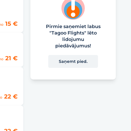
15 €
no
Pirmie saņemiet labus
"Tagoo Flights" lēto
lidojumu
piedāvājumus!
21 €
no
Saņemt pied.
22 €
o