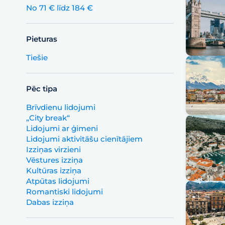
No 71 € līdz 184 €
Pieturas
Tiešie
Pēc tipa
Brīvdienu lidojumi
„City break“
Lidojumi ar ģimeni
Lidojumi aktivitāšu cienītājiem
Izziņas virzieni
Vēstures izziņa
Kultūras izziņa
Atpūtas lidojumi
Romantiski lidojumi
Dabas izziņa