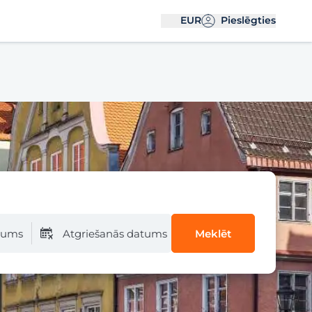
EUR
Pieslēgties
atums
Atgriešanās datums
Meklēt