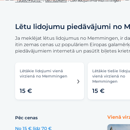
"Tagoo Flights"
Lēti lidojumi
Lēti lidojumi no Memmingen
Lētu lidojumu piedāvājumi no
Ja meklējat lētus lidojumus no Memmingen, ir daud
itin zemas cenas uz populāriem Eiropas galamērķ
piedāvājumiem internetā un pasūtīt biļetes krietn
Lētākie lidojumi vienā
Lētākie tiešie lidoj
virzienā no Memmingen
vienā virzienā no
Memmingen
15 €
15 €
Vienā vir
Pēc cenas
No 15 € līdz 70 €