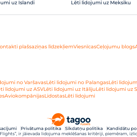
jumi uz Islandi
Lēti lidojumi uz Meksiku
ontakti plašsaziņas līdzekļiem
Viesnīcas
Ceļojumu blogs
idojumi no Varšavas
Lēti lidojumi no Palangas
Lēti lidoju
ti lidojumi uz ASV
Lēti lidojumi uz Itāliju
Lēti lidojumi uz 
es
Aviokompānijas
Lidostas
Lēti lidojumi
acījumi
Privātuma politika
Sīkdatņu politika
Kandidātu pol
ights”, ir jāievada lidojuma meklēšanas kritēriji, piemēram, izli