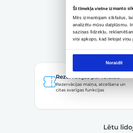
Šī tīmekļa vietne izmanto sīk
Mēs izmantojam sīkfailus, lai
analizētu mūsu datplūsmu. In
saziņas līdzekļu, reklamēšana
viņi apkopo, kad lietojat viņ
Noraidīt
Rezervācijas pārvaldība
Rezervācijas maiņa, atcelšana un
citas svarīgas funkcijas
Lētu lid