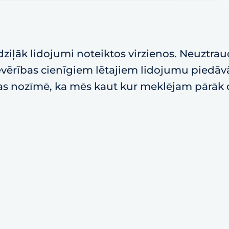
ziļāk lidojumi noteiktos virzienos. Neuztrau
 ievērības cienīgiem lētajiem lidojumu piedā
tas nozīmē, ka mēs kaut kur meklējam pārāk dz