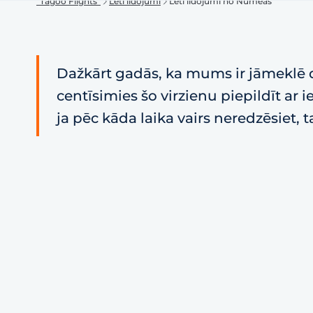
"Tagoo Flights"
Lēti lidojumi
Lēti lidojumi no Numeas
Dažkārt gadās, ka mums ir jāmeklē d
centīsimies šo virzienu piepildīt ar
ja pēc kāda laika vairs neredzēsiet, 