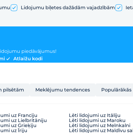
jumu
Lidojumu biļetes dažādām vajadzībām
Iet
o lidojumu piedāvājumus!
mi
Atlaižu kodi
m pilsētām
Meklējumu tendences
Populārākās 
ojumi uz Franciju
Lēti lidojumi uz Itāliju
jumi uz Lielbritāniju
Lēti lidojumi uz Maroku
ojumi uz Grieķiju
Lēti lidojumi uz Melnkalni
jumi uz Īriju
Lēti lidojumi uz Maldīvu sa