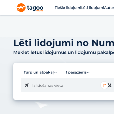
Tiešie lidojumi
Lēti lidojumi
Auto
Lēti lidojumi no Num
Meklēt lētus lidojumus un lidojumu pakal
Turp un atpakaļ
1 pasažieris
Izlidošanas vieta