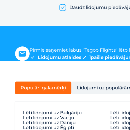
Daudz lidojumu piedāvā
Pirmie saņemiet labus "Tagoo Flights" lēt
Lidojumu atlaides
Īpašie piedāvāju
Populāri galamērķi
Lidojumi uz populārā
Lēti lidojumi uz Bulgāriju
Lēti lid
Lēti lidojumi uz Vāciju
Lēti lido
Lēti lidojumi uz Dāniju
Lēti lid
Lēti lidojumi uz Ēģipti
Lēti lido