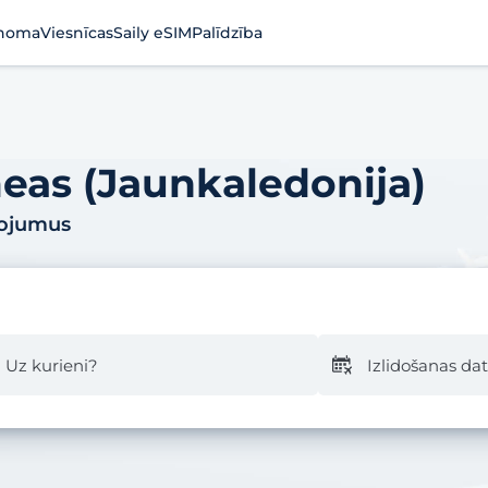
noma
Viesnīcas
Saily eSIM
Palīdzība
eas (Jaunkaledonija)
pojumus
Uz kurieni?
Izlidošanas d