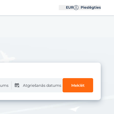
EUR
Pieslēgties
atums
Atgriešanās datums
Meklēt