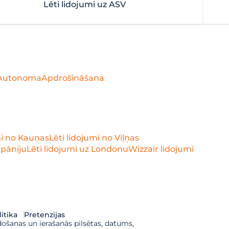
Lēti lidojumi uz ASV
Autonoma
Apdrošināšana
mi no Kauņas
Lēti lidojumi no Viļņas
Spāniju
Lēti lidojumi uz Londonu
Wizzair lidojumi
itika
Pretenzijas
došanas un ierašanās pilsētas, datums,