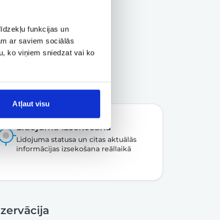
īdzekļu funkcijas un
jam ar saviem sociālās
u, ko viņiem sniedzat vai ko
Atļaut visu
Lidojuma izsekošana
Lidojuma statusa un citas aktuālās
informācijas izsekošana reāllaikā
zervācija