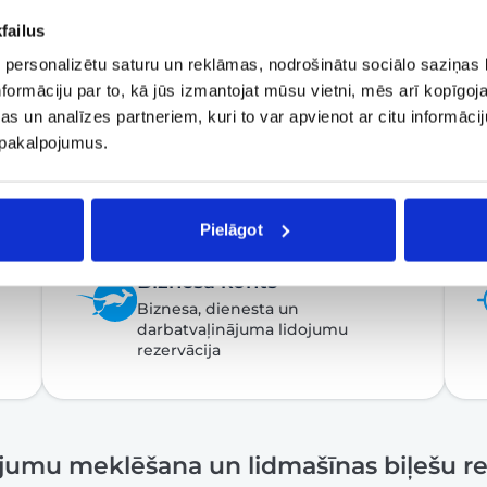
failus
 personalizētu saturu un reklāmas, nodrošinātu sociālo saziņas l
formāciju par to, kā jūs izmantojat mūsu vietni, mēs arī kopīgo
s un analīzes partneriem, kuri to var apvienot ar citu informācij
u pakalpojumus.
Pielāgot
Biznesa konts
Biznesa, dienesta un
darbatvaļinājuma lidojumu
rezervācija
ojumu meklēšana un lidmašīnas biļešu re