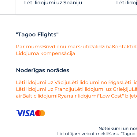
Lēti lidojumi uz Spāniju
Lēti lido
"Tagoo Flights"
Par mums
Brīvdienu maršruti
Palīdzība
Kontakti
K
Lidojuma kompensācija
Noderīgas norādes
Lēti lidojumi uz Vāciju
Lēti lidojumi no Rīgas
Lēti l
Lēti lidojumi uz Franciju
Lēti lidojumi uz Grieķiju
Lē
airBaltic lidojumi
Ryanair lidojumi
"Low Cost" biļet
Noteikumi un nos
Lietotājam veicot meklēšanu “Tagoo Fl