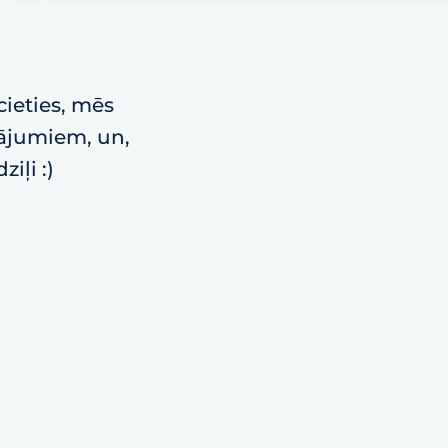
cieties, mēs
vājumiem, un,
iļi :)