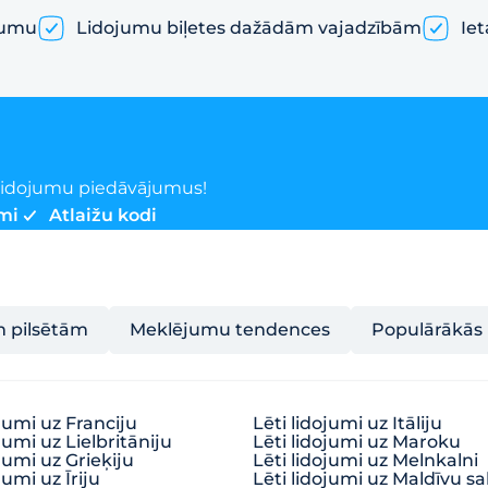
jumu
Lidojumu biļetes dažādām vajadzībām
Iet
o lidojumu piedāvājumus!
mi
Atlaižu kodi
m pilsētām
Meklējumu tendences
Populārākās 
ojumi uz Franciju
Lēti lidojumi uz Itāliju
jumi uz Lielbritāniju
Lēti lidojumi uz Maroku
ojumi uz Grieķiju
Lēti lidojumi uz Melnkalni
jumi uz Īriju
Lēti lidojumi uz Maldīvu sa