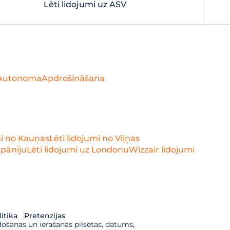
Lēti lidojumi uz ASV
Autonoma
Apdrošināšana
mi no Kauņas
Lēti lidojumi no Viļņas
Spāniju
Lēti lidojumi uz Londonu
Wizzair lidojumi
itika
Pretenzijas
došanas un ierašanās pilsētas, datums,