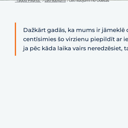
"Tagoo Flights"
Lēti lidojumi
Lēti lidojumi no Odesas
Dažkārt gadās, ka mums ir jāmeklē d
centīsimies šo virzienu piepildīt ar
ja pēc kāda laika vairs neredzēsiet, 