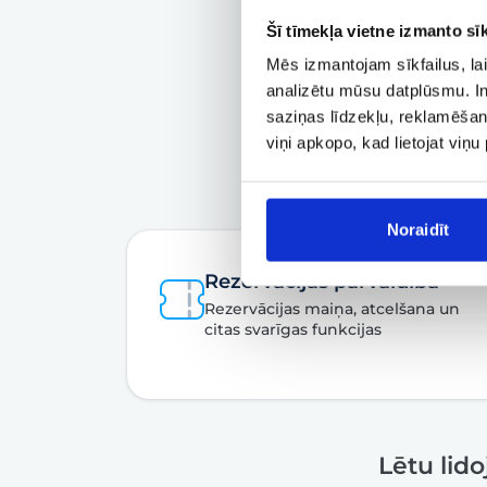
Šī tīmekļa vietne izmanto sīk
Mēs izmantojam sīkfailus, lai
analizētu mūsu datplūsmu. In
saziņas līdzekļu, reklamēšana
viņi apkopo, kad lietojat viņ
Noraidīt
Rezervācijas pārvaldība
Rezervācijas maiņa, atcelšana un
citas svarīgas funkcijas
Lētu lid