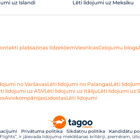
jumi uz Islandi
Lēti lidojumi uz Meksiku
ontakti plašsaziņas līdzekļiem
Viesnīcas
Ceļojumu blogs
idojumi no Varšavas
Lēti lidojumi no Palangas
Lēti lidoju
ti lidojumi uz ASV
Lēti lidojumi uz Itāliju
Lēti lidojumi uz 
es
Aviokompānijas
Lidostas
Lēti lidojumi
acījumi
Privātuma politika
Sīkdatņu politika
Kandidātu pol
ights”, ir jāievada lidojuma meklēšanas kritēriji, piemēram, izli