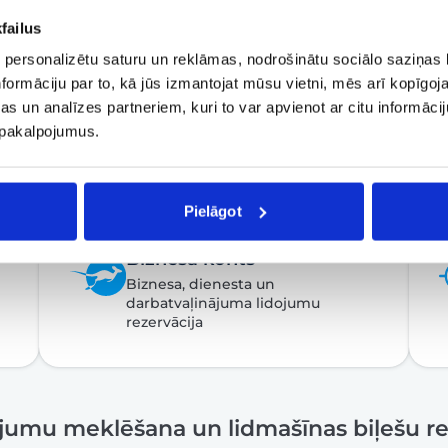
failus
 personalizētu saturu un reklāmas, nodrošinātu sociālo saziņas l
formāciju par to, kā jūs izmantojat mūsu vietni, mēs arī kopīgo
s un analīzes partneriem, kuri to var apvienot ar citu informācij
u pakalpojumus.
Pielāgot
Biznesa konts
Biznesa, dienesta un
darbatvaļinājuma lidojumu
rezervācija
ojumu meklēšana un lidmašīnas biļešu re