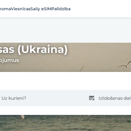
noma
Viesnīcas
Saily eSIM
Palīdzība
sas (Ukraina)
pojumus
Uz kurieni?
Izlidošanas d