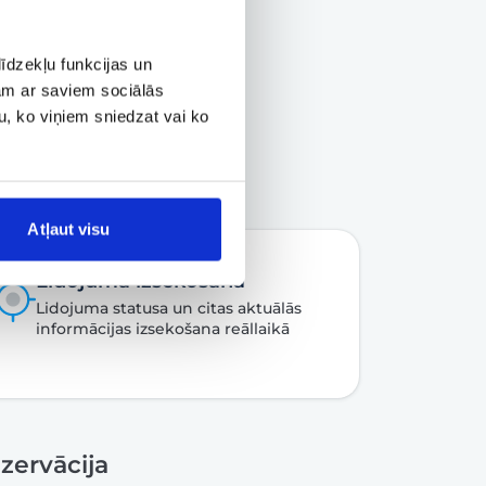
īdzekļu funkcijas un
jam ar saviem sociālās
u, ko viņiem sniedzat vai ko
Atļaut visu
Lidojuma izsekošana
Lidojuma statusa un citas aktuālās
informācijas izsekošana reāllaikā
zervācija