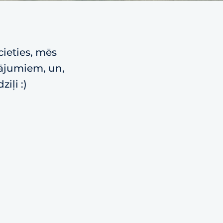
cieties, mēs
vājumiem, un,
iļi :)