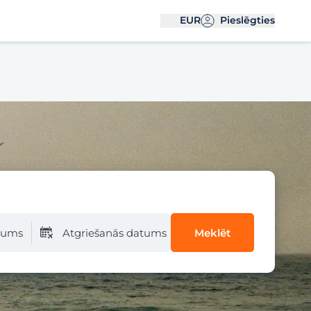
EUR
Pieslēgties
atums
Atgriešanās datums
Meklēt