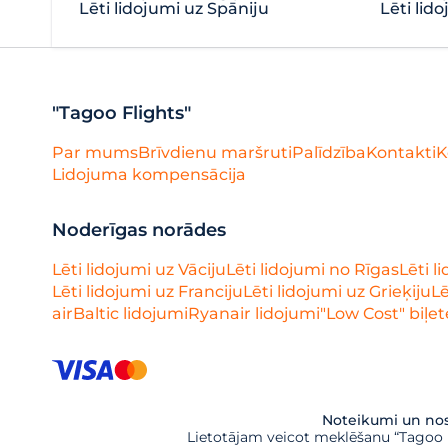
Lēti lidojumi uz Spāniju
Lēti lido
"Tagoo Flights"
Par mums
Brīvdienu maršruti
Palīdzība
Kontakti
K
Lidojuma kompensācija
Noderīgas norādes
Lēti lidojumi uz Vāciju
Lēti lidojumi no Rīgas
Lēti l
Lēti lidojumi uz Franciju
Lēti lidojumi uz Grieķiju
Lē
airBaltic lidojumi
Ryanair lidojumi
"Low Cost" biļet
Noteikumi un nos
Lietotājam veicot meklēšanu “Tagoo Fl