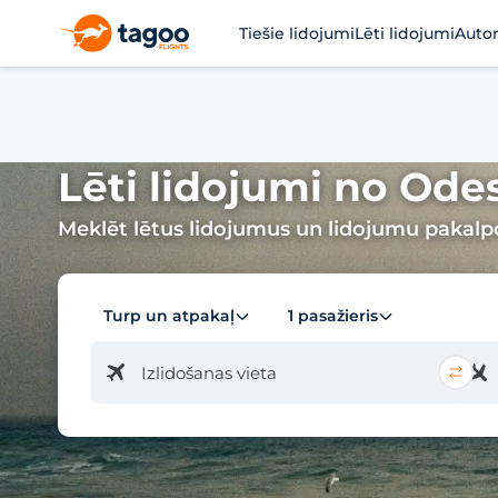
Tiešie lidojumi
Lēti lidojumi
Auto
Lēti lidojumi no Ode
Meklēt lētus lidojumus un lidojumu pakal
Turp un atpakaļ
1 pasažieris
Izlidošanas vieta