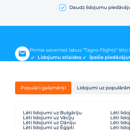
Daudz lidojumu piedāvā
Pirmie saņemiet labus "Tagoo Flights" lēt
Lidojumu atlaides
Īpašie piedāvāju
Populāri galamērķi
Lidojumi uz populārā
Lēti lidojumi uz Bulgāriju
Lēti lid
Lēti lidojumi uz Vāciju
Lēti lido
Lēti lidojumi uz Dāniju
Lēti lid
Lēti lidojumi uz Ēģipti
Lēti lido