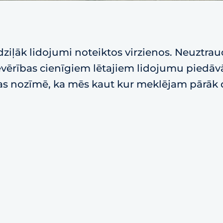
ziļāk lidojumi noteiktos virzienos. Neuztrau
 ievērības cienīgiem lētajiem lidojumu piedā
tas nozīmē, ka mēs kaut kur meklējam pārāk dz