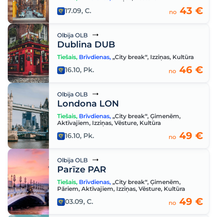
43 €
17.09, C.
no
Olbija OLB
Dublina DUB
Tiešais
,
Brīvdienas
,
„City break“
,
Izziņas
,
Kultūra
46 €
16.10, Pk.
no
Olbija OLB
Londona LON
Tiešais
,
Brīvdienas
,
„City break“
,
Ģimenēm
,
Aktīvajiem
,
Izziņas
,
Vēsture
,
Kultūra
49 €
16.10, Pk.
no
Olbija OLB
Parīze PAR
Tiešais
,
Brīvdienas
,
„City break“
,
Ģimenēm
,
Pāriem
,
Aktīvajiem
,
Izziņas
,
Vēsture
,
Kultūra
49 €
03.09, C.
no