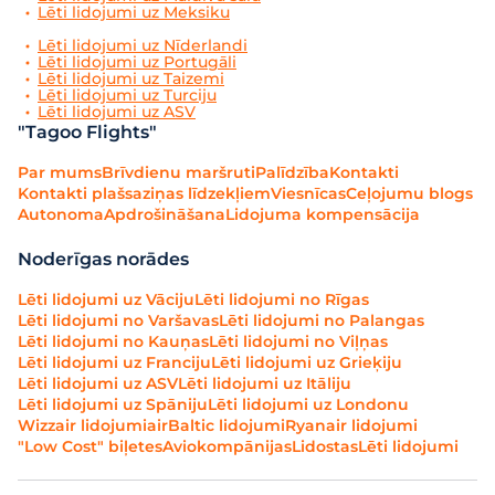
Lēti lidojumi uz Meksiku
Lēti lidojumi uz Nīderlandi
Lēti lidojumi uz Portugāli
Lēti lidojumi uz Taizemi
Lēti lidojumi uz Turciju
Lēti lidojumi uz ASV
"Tagoo Flights"
Par mums
Brīvdienu maršruti
Palīdzība
Kontakti
Kontakti plašsaziņas līdzekļiem
Viesnīcas
Ceļojumu blogs
Autonoma
Apdrošināšana
Lidojuma kompensācija
Noderīgas norādes
Lēti lidojumi uz Vāciju
Lēti lidojumi no Rīgas
Lēti lidojumi no Varšavas
Lēti lidojumi no Palangas
Lēti lidojumi no Kauņas
Lēti lidojumi no Viļņas
Lēti lidojumi uz Franciju
Lēti lidojumi uz Grieķiju
Lēti lidojumi uz ASV
Lēti lidojumi uz Itāliju
Lēti lidojumi uz Spāniju
Lēti lidojumi uz Londonu
Wizzair lidojumi
airBaltic lidojumi
Ryanair lidojumi
"Low Cost" biļetes
Aviokompānijas
Lidostas
Lēti lidojumi