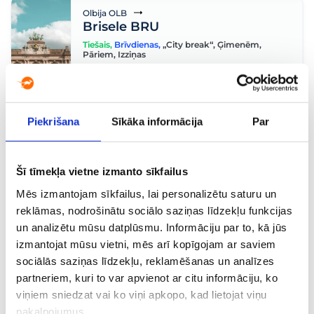
Olbija OLB
Brisele BRU
Tiešais
,
Brīvdienas
,
„City break“
,
Ģimenēm
,
Pāriem
,
Izziņas
70 €
12.10, P.
no
Olbija OLB
Krakova KRK
Piekrišana
Sīkāka informācija
Par
Tiešais
,
Brīvdienas
,
„City break“
,
Ģimenēm
93 €
19.10, P.
no
Šī tīmekļa vietne izmanto sīkfailus
Mēs izmantojam sīkfailus, lai personalizētu saturu un
Olbija OLB
Viļņa VNO
reklāmas, nodrošinātu sociālo saziņas līdzekļu funkcijas
Brīvdienas
,
„City break“
,
Izziņas
,
Vēsture
un analizētu mūsu datplūsmu. Informāciju par to, kā jūs
120 €
16.10, Pk.
izmantojat mūsu vietni, mēs arī kopīgojam ar saviem
no
sociālās saziņas līdzekļu, reklamēšanas un analīzes
partneriem, kuri to var apvienot ar citu informāciju, ko
Olbija OLB
Rīga RIX
viņiem sniedzat vai ko viņi apkopo, kad lietojat viņu
pakalpojumus.
„City break“
,
Izziņas
,
Vēsture