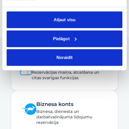
188 €
19.08, T.
no
Atļaut visu
Pielāgot
Noraidīt
Rezervācijas pārvaldība
Rezervācijas maiņa, atcelšana un
citas svarīgas funkcijas
Biznesa konts
Biznesa, dienesta un
darbatvaļinājuma lidojumu
rezervācija