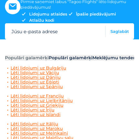
Pirmie saņemiet labus "Tagoo Flights" lēto lidojumu
piedāvājumus!
Lidojumu atlaides
Īpašie piedāvājumi
Atlaižu kodi
Jūsu e-pasta adrese
Saglabāt
Populāri galamērķi
Populāri galamērķi
Meklējumu tendenc
Lēti lidojumi uz Bulgāriju
Lēti lidojumi uz Vāciju
Lēti lidojumi uz Dāniju
Lēti lidojumi uz Ēģipti
Lēti lidojumi uz Spāniju
Lēti lidojumi uz Franciju
Lēti lidojumi uz Lielbritāniju
Lēti lidojumi uz Grieķiju
Lēti lidojumi uz Īriju
Lēti lidojumi uz Islandi
Lēti lidojumi uz Itāliju
Lēti lidojumi uz Maroku
Lēti lidojumi uz Melnkalni
Lēti lidojumi uz Maldīvu salu