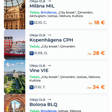
Olbija OLB
Milāna MIL
Tiešais
,
Brīvdienas
,
„City break“
,
Ģimenēm
,
Aktīvajiem
,
Izziņas
,
Vēsture
,
Kultūra
18 €
22.10, C.
no
Olbija OLB
Kopenhāgena CPH
Tiešais
,
„City break“
,
Ģimenēm
28 €
01.09, O.
no
Olbija OLB
Vīne VIE
Tiešais
,
„City break“
,
Ģimenēm
,
Izziņas
,
Vēsture
,
Kultūra
34 €
21.10, T.
no
Olbija OLB
Boloņa BLQ
Tiešais
,
Brīvdienas
,
Izziņas
,
Vēsture