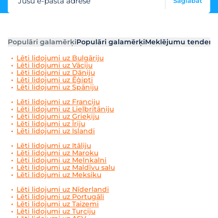
Jūsu e-pasta adrese
Saglabāt
Populāri galamērķi
Populāri galamērķi
Meklējumu tendenc
Lēti lidojumi uz Bulgāriju
Lēti lidojumi uz Vāciju
Lēti lidojumi uz Dāniju
Lēti lidojumi uz Ēģipti
Lēti lidojumi uz Spāniju
Lēti lidojumi uz Franciju
Lēti lidojumi uz Lielbritāniju
Lēti lidojumi uz Grieķiju
Lēti lidojumi uz Īriju
Lēti lidojumi uz Islandi
Lēti lidojumi uz Itāliju
Lēti lidojumi uz Maroku
Lēti lidojumi uz Melnkalni
Lēti lidojumi uz Maldīvu salu
Lēti lidojumi uz Meksiku
Lēti lidojumi uz Nīderlandi
Lēti lidojumi uz Portugāli
Lēti lidojumi uz Taizemi
Lēti lidojumi uz Turciju