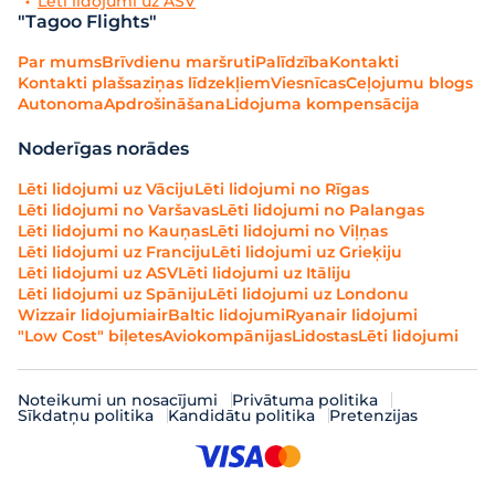
Lēti lidojumi uz ASV
"Tagoo Flights"
Par mums
Brīvdienu maršruti
Palīdzība
Kontakti
Kontakti plašsaziņas līdzekļiem
Viesnīcas
Ceļojumu blogs
Autonoma
Apdrošināšana
Lidojuma kompensācija
Noderīgas norādes
Lēti lidojumi uz Vāciju
Lēti lidojumi no Rīgas
Lēti lidojumi no Varšavas
Lēti lidojumi no Palangas
Lēti lidojumi no Kauņas
Lēti lidojumi no Viļņas
Lēti lidojumi uz Franciju
Lēti lidojumi uz Grieķiju
Lēti lidojumi uz ASV
Lēti lidojumi uz Itāliju
Lēti lidojumi uz Spāniju
Lēti lidojumi uz Londonu
Wizzair lidojumi
airBaltic lidojumi
Ryanair lidojumi
"Low Cost" biļetes
Aviokompānijas
Lidostas
Lēti lidojumi
Noteikumi un nosacījumi
Privātuma politika
Sīkdatņu politika
Kandidātu politika
Pretenzijas