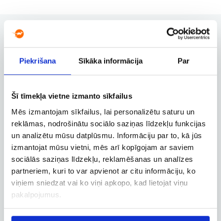
Piekrišana
Sīkāka informācija
Par
Rezervācijas pārvaldība
Rezervācijas maiņa, atcelšana un
citas svarīgas funkcijas
Šī tīmekļa vietne izmanto sīkfailus
Mēs izmantojam sīkfailus, lai personalizētu saturu un
reklāmas, nodrošinātu sociālo saziņas līdzekļu funkcijas
Biznesa konts
un analizētu mūsu datplūsmu. Informāciju par to, kā jūs
Biznesa, dienesta un
izmantojat mūsu vietni, mēs arī kopīgojam ar saviem
darbatvaļinājuma lidojumu
sociālās saziņas līdzekļu, reklamēšanas un analīzes
rezervācija
partneriem, kuri to var apvienot ar citu informāciju, ko
viņiem sniedzat vai ko viņi apkopo, kad lietojat viņu
pakalpojumus.
Lidojuma izsekošana
Lidojuma statusa un citas aktuālās