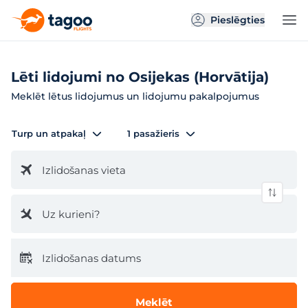
Pieslēgties
Lēti lidojumi no Osijekas (Horvātija)
Meklēt lētus lidojumus un lidojumu pakalpojumus
Turp un atpakaļ
1 pasažieris
Izlidošanas vieta
Uz kurieni?
Izlidošanas datums
Meklēt