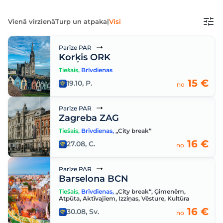
Vienā virzienā
Turp un atpakaļ
Visi
Parīze PAR
Korķis ORK
Tiešais
,
Brīvdienas
15 €
19.10, P.
no
Parīze PAR
Zagreba ZAG
Tiešais
,
Brīvdienas
,
„City break“
16 €
27.08, C.
no
Parīze PAR
Barselona BCN
Tiešais
,
Brīvdienas
,
„City break“
,
Ģimenēm
,
Atpūta
,
Aktīvajiem
,
Izziņas
,
Vēsture
,
Kultūra
16 €
30.08, Sv.
no