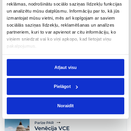
19 €
22.08, S.
no
reklāmas, nodrošinātu sociālo saziņas līdzekļu funkcijas
un analizētu mūsu datplūsmu. Informāciju par to, kā jūs
Parīze PAR
izmantojat mūsu vietni, mēs arī kopīgojam ar saviem
Seviļa SVQ
sociālās saziņas līdzekļu, reklamēšanas un analīzes
Tiešais
,
Brīvdienas
partneriem, kuri to var apvienot ar citu informāciju, ko
19 €
27.08, C.
no
viņiem sniedzat vai ko viņi apkopo, kad lietojat viņu
pakalpojumus.
Parīze PAR
Tirāna TIA
Tiešais
,
Brīvdienas
,
Atpūta
Atļaut visu
19 €
30.08, Sv.
no
Pielāgot
Parīze PAR
Valensija VLC
Tiešais
,
Brīvdienas
,
Ģimenēm
,
Atpūta
,
Aktīvajiem
Noraidīt
20 €
24.08, P.
no
Parīze PAR
Venēcija VCE