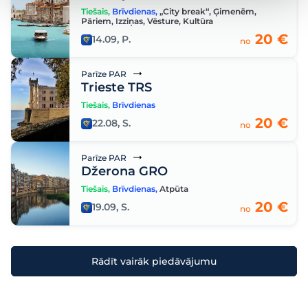
Tiešais
,
Brīvdienas
,
„City break“
,
Ģimenēm
,
Pāriem
,
Izziņas
,
Vēsture
,
Kultūra
20 €
14.09, P.
no
Parīze PAR
Trieste TRS
Tiešais
,
Brīvdienas
20 €
22.08, S.
no
Parīze PAR
Džerona GRO
Tiešais
,
Brīvdienas
,
Atpūta
20 €
19.09, S.
no
Rādīt vairāk piedāvājumu