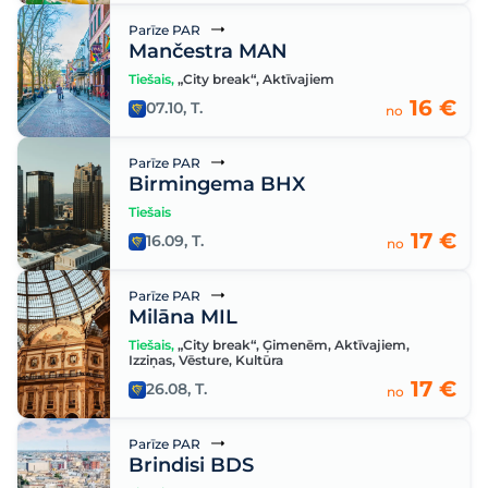
Parīze PAR
Mančestra MAN
Tiešais
,
„City break“
,
Aktīvajiem
16 €
07.10, T.
no
Parīze PAR
Birmingema BHX
Tiešais
17 €
16.09, T.
no
Parīze PAR
Milāna MIL
Tiešais
,
„City break“
,
Ģimenēm
,
Aktīvajiem
,
Izziņas
,
Vēsture
,
Kultūra
17 €
26.08, T.
no
Parīze PAR
Brindisi BDS