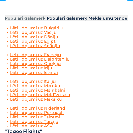
Populāri galamērķi
Populāri galamērķi
Meklējumu tendenc
Lēti lidojumi uz Bulgāriju
Lēti lidojumi uz Vāciju
Lēti lidojumi uz Dāniju
Lēti lidojumi uz Ēģipti
Lēti lidojumi uz Spāniju
Lēti lidojumi uz Franciju
Lēti lidojumi uz Lielbritāniju
Lēti lidojumi uz Grieķiju
Lēti lidojumi uz Īriju
Lēti lidojumi uz Islandi
Lēti lidojumi uz Itāliju
Lēti lidojumi uz Maroku
Lēti lidojumi uz Melnkalni
Lēti lidojumi uz Maldīvu salu
Lēti lidojumi uz Meksiku
Lēti lidojumi uz Nīderlandi
Lēti lidojumi uz Portugāli
Lēti lidojumi uz Taizemi
Lēti lidojumi uz Turciju
Lēti lidojumi uz ASV
"Tagoo Flights"