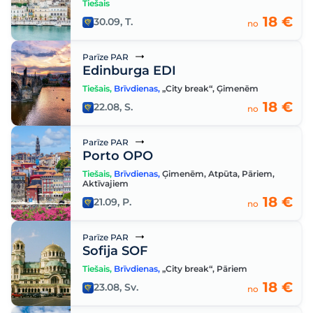
Tiešais
18 €
30.09, T.
no
Parīze PAR
Edinburga EDI
Tiešais
,
Brīvdienas
,
„City break“
,
Ģimenēm
18 €
22.08, S.
no
Parīze PAR
Porto OPO
Tiešais
,
Brīvdienas
,
Ģimenēm
,
Atpūta
,
Pāriem
,
Aktīvajiem
18 €
21.09, P.
no
Parīze PAR
Sofija SOF
Tiešais
,
Brīvdienas
,
„City break“
,
Pāriem
18 €
23.08, Sv.
no