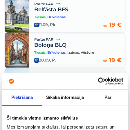
Parīze PAR
Belfāsta BFS
Tiešais
,
Brīvdienas
19 €
11.09, Pk.
no
Parīze PAR
Boloņa BLQ
Tiešais
,
Brīvdienas
,
Izziņas
,
Vēsture
19 €
28.09, P.
no
Parīze PAR
Palma Maljorka PMI
Tiešais
,
„City break“
,
Atpūta
19 €
29.09, O.
no
Piekrišana
Sīkāka informācija
Par
Parīze PAR
Palermo PMO
Šī tīmekļa vietne izmanto sīkfailus
Tiešais
,
Brīvdienas
,
„City break“
,
Atpūta
Mēs izmantojam sīkfailus, lai personalizētu saturu un