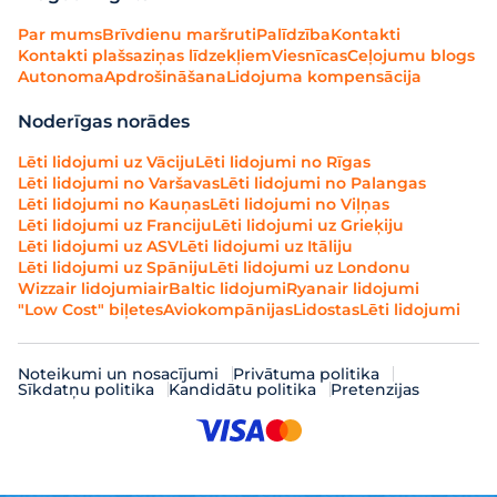
Par mums
Brīvdienu maršruti
Palīdzība
Kontakti
Kontakti plašsaziņas līdzekļiem
Viesnīcas
Ceļojumu blogs
Autonoma
Apdrošināšana
Lidojuma kompensācija
Noderīgas norādes
Lēti lidojumi uz Vāciju
Lēti lidojumi no Rīgas
Lēti lidojumi no Varšavas
Lēti lidojumi no Palangas
Lēti lidojumi no Kauņas
Lēti lidojumi no Viļņas
Lēti lidojumi uz Franciju
Lēti lidojumi uz Grieķiju
Lēti lidojumi uz ASV
Lēti lidojumi uz Itāliju
Lēti lidojumi uz Spāniju
Lēti lidojumi uz Londonu
Wizzair lidojumi
airBaltic lidojumi
Ryanair lidojumi
"Low Cost" biļetes
Aviokompānijas
Lidostas
Lēti lidojumi
Noteikumi un nosacījumi
Privātuma politika
Sīkdatņu politika
Kandidātu politika
Pretenzijas