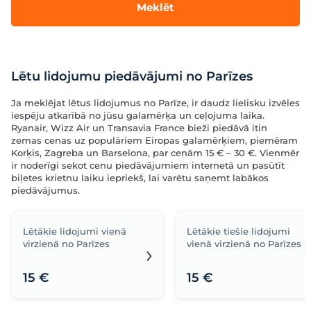
Meklēt
Lētu lidojumu piedāvājumi no Parīzes
Ja meklējat lētus lidojumus no Parīze, ir daudz lielisku izvēles
iespēju atkarībā no jūsu galamērķa un ceļojuma laika.
Ryanair, Wizz Air un Transavia France bieži piedāvā itin
zemas cenas uz populāriem Eiropas galamērķiem, piemēram
Korķis, Zagreba un Barselona, par cenām 15 € – 30 €. Vienmēr
ir noderīgi sekot cenu piedāvājumiem internetā un pasūtīt
biļetes krietnu laiku iepriekš, lai varētu saņemt labākos
piedāvājumus.
Lētākie lidojumi vienā
Lētākie tiešie lidojumi
virzienā no Parīzes
vienā virzienā no Parīzes
15 €
15 €