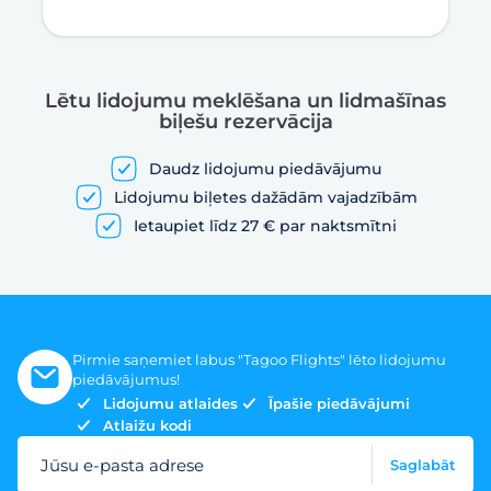
Lētu lidojumu meklēšana un lidmašīnas
biļešu rezervācija
Daudz lidojumu piedāvājumu
Lidojumu biļetes dažādām vajadzībām
Ietaupiet līdz 27 € par naktsmītni
Pirmie saņemiet labus "Tagoo Flights" lēto lidojumu
piedāvājumus!
Lidojumu atlaides
Īpašie piedāvājumi
Atlaižu kodi
Jūsu e-pasta adrese
Saglabāt