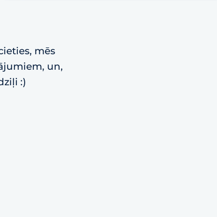
cieties, mēs
vājumiem, un,
iļi :)