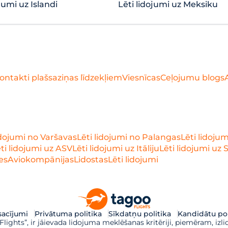
jumi uz Islandi
Lēti lidojumi uz Meksiku
ontakti plašsaziņas līdzekļiem
Viesnīcas
Ceļojumu blogs
idojumi no Varšavas
Lēti lidojumi no Palangas
Lēti lidoju
ti lidojumi uz ASV
Lēti lidojumi uz Itāliju
Lēti lidojumi uz 
es
Aviokompānijas
Lidostas
Lēti lidojumi
acījumi
Privātuma politika
Sīkdatņu politika
Kandidātu pol
ights”, ir jāievada lidojuma meklēšanas kritēriji, piemēram, izli