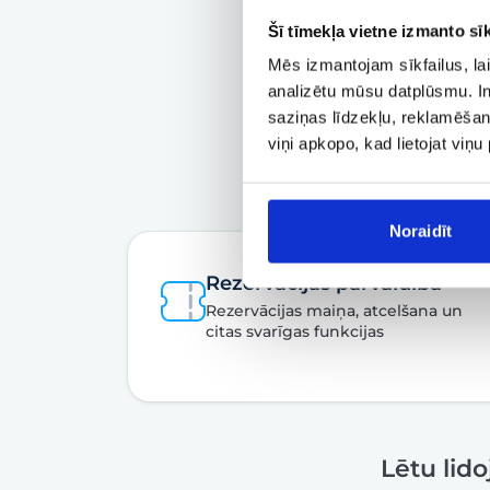
Šī tīmekļa vietne izmanto sīk
Mēs izmantojam sīkfailus, lai
analizētu mūsu datplūsmu. In
saziņas līdzekļu, reklamēšana
viņi apkopo, kad lietojat viņ
Noraidīt
Rezervācijas pārvaldība
Rezervācijas maiņa, atcelšana un
citas svarīgas funkcijas
Lētu lid