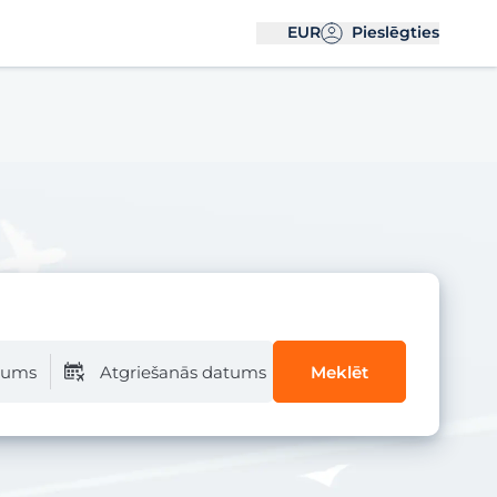
EUR
Pieslēgties
atums
Atgriešanās datums
Meklēt