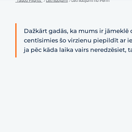
"Tagoo Flights"
Lēti lidojumi
Lēti lidojumi no Perm
Dažkārt gadās, ka mums ir jāmeklē d
centīsimies šo virzienu piepildīt ar
ja pēc kāda laika vairs neredzēsiet, 