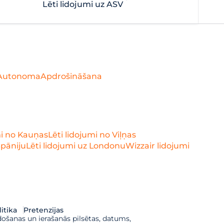
Lēti lidojumi uz ASV
Autonoma
Apdrošināšana
mi no Kauņas
Lēti lidojumi no Viļņas
Spāniju
Lēti lidojumi uz Londonu
Wizzair lidojumi
itika
Pretenzijas
došanas un ierašanās pilsētas, datums,