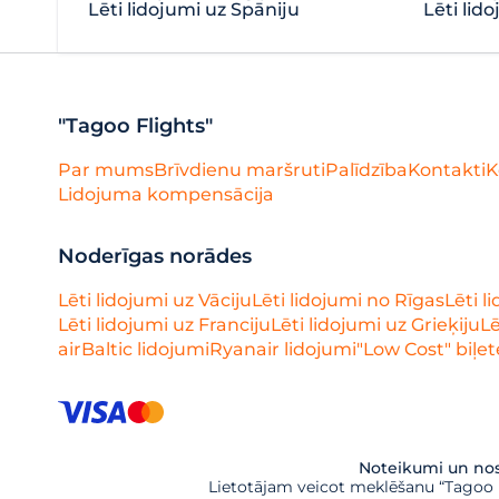
Lēti lidojumi uz Spāniju
Lēti lido
"Tagoo Flights"
Par mums
Brīvdienu maršruti
Palīdzība
Kontakti
K
Lidojuma kompensācija
Noderīgas norādes
Lēti lidojumi uz Vāciju
Lēti lidojumi no Rīgas
Lēti l
Lēti lidojumi uz Franciju
Lēti lidojumi uz Grieķiju
Lē
airBaltic lidojumi
Ryanair lidojumi
"Low Cost" biļet
Noteikumi un nos
Lietotājam veicot meklēšanu “Tagoo Fl