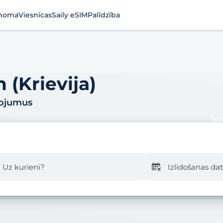
noma
Viesnīcas
Saily eSIM
Palīdzība
 (Krievija)
pojumus
Uz kurieni?
Izlidošanas d