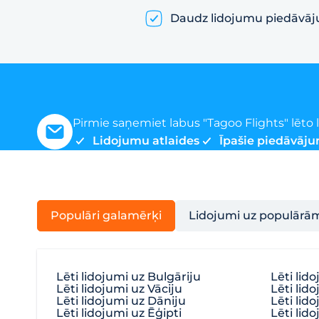
Daudz lidojumu piedāvā
Pirmie saņemiet labus "Tagoo Flights" lēt
Lidojumu atlaides
Īpašie piedāvāju
Populāri galamērķi
Lidojumi uz populārā
Lēti lidojumi uz Bulgāriju
Lēti lid
Lēti lidojumi uz Vāciju
Lēti lido
Lēti lidojumi uz Dāniju
Lēti lid
Lēti lidojumi uz Ēģipti
Lēti lido