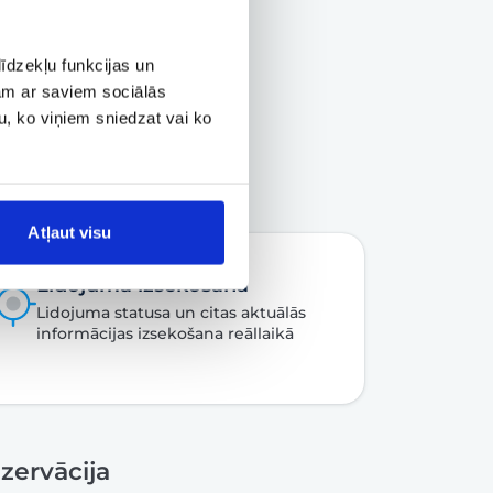
īdzekļu funkcijas un
jam ar saviem sociālās
u, ko viņiem sniedzat vai ko
Atļaut visu
Lidojuma izsekošana
Lidojuma statusa un citas aktuālās
informācijas izsekošana reāllaikā
zervācija