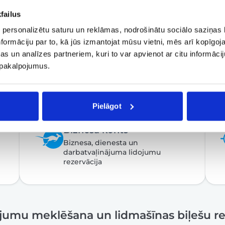
failus
 personalizētu saturu un reklāmas, nodrošinātu sociālo saziņas l
formāciju par to, kā jūs izmantojat mūsu vietni, mēs arī kopīgo
s un analīzes partneriem, kuri to var apvienot ar citu informācij
u pakalpojumus.
Pielāgot
Biznesa konts
Biznesa, dienesta un
darbatvaļinājuma lidojumu
rezervācija
ojumu meklēšana un lidmašīnas biļešu re