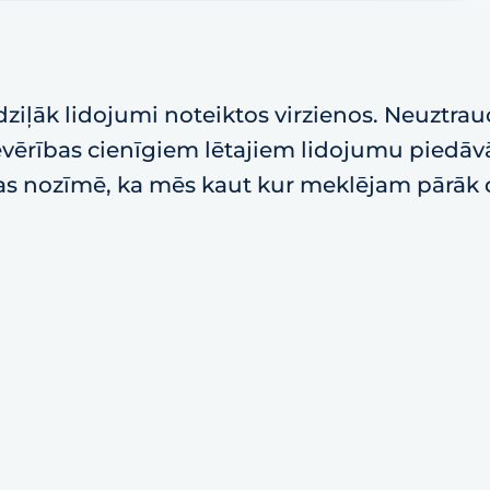
ziļāk lidojumi noteiktos virzienos. Neuztrau
 ievērības cienīgiem lētajiem lidojumu piedā
tas nozīmē, ka mēs kaut kur meklējam pārāk dz