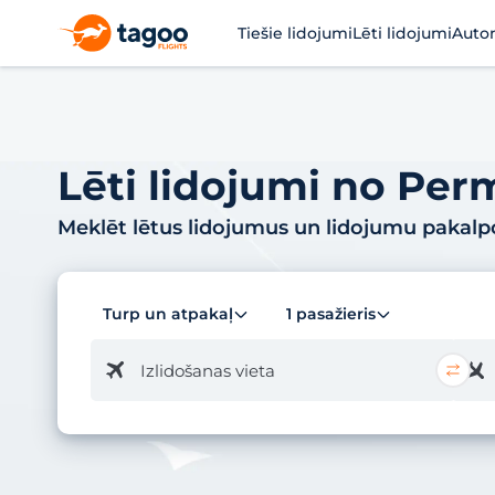
Tiešie lidojumi
Lēti lidojumi
Auto
Lēti lidojumi no Perm
Meklēt lētus lidojumus un lidojumu pakal
Turp un atpakaļ
1 pasažieris
Izlidošanas vieta