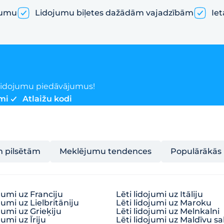
jumu
Lidojumu biļetes dažādām vajadzībām
Iet
o lidojumu piedāvājumus!
mi
Atlaižu kodi
m pilsētām
Meklējumu tendences
Populārākās 
ojumi uz Franciju
Lēti lidojumi uz Itāliju
jumi uz Lielbritāniju
Lēti lidojumi uz Maroku
ojumi uz Grieķiju
Lēti lidojumi uz Melnkalni
jumi uz Īriju
Lēti lidojumi uz Maldīvu sa