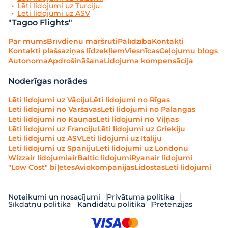
Lēti lidojumi uz Turciju
Lēti lidojumi uz ASV
"Tagoo Flights"
Par mums
Brīvdienu maršruti
Palīdzība
Kontakti
Kontakti plašsaziņas līdzekļiem
Viesnīcas
Ceļojumu blogs
Autonoma
Apdrošināšana
Lidojuma kompensācija
Noderīgas norādes
Lēti lidojumi uz Vāciju
Lēti lidojumi no Rīgas
Lēti lidojumi no Varšavas
Lēti lidojumi no Palangas
Lēti lidojumi no Kauņas
Lēti lidojumi no Viļņas
Lēti lidojumi uz Franciju
Lēti lidojumi uz Grieķiju
Lēti lidojumi uz ASV
Lēti lidojumi uz Itāliju
Lēti lidojumi uz Spāniju
Lēti lidojumi uz Londonu
Wizzair lidojumi
airBaltic lidojumi
Ryanair lidojumi
"Low Cost" biļetes
Aviokompānijas
Lidostas
Lēti lidojumi
Noteikumi un nosacījumi
Privātuma politika
Sīkdatņu politika
Kandidātu politika
Pretenzijas