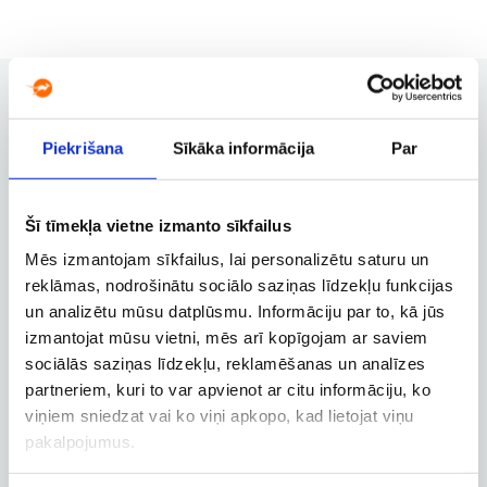
Piekrišana
Sīkāka informācija
Par
Rezervācijas pārvaldība
Rezervācijas maiņa, atcelšana un
citas svarīgas funkcijas
Šī tīmekļa vietne izmanto sīkfailus
Mēs izmantojam sīkfailus, lai personalizētu saturu un
reklāmas, nodrošinātu sociālo saziņas līdzekļu funkcijas
Biznesa konts
un analizētu mūsu datplūsmu. Informāciju par to, kā jūs
izmantojat mūsu vietni, mēs arī kopīgojam ar saviem
Biznesa, dienesta un
darbatvaļinājuma lidojumu
sociālās saziņas līdzekļu, reklamēšanas un analīzes
rezervācija
partneriem, kuri to var apvienot ar citu informāciju, ko
viņiem sniedzat vai ko viņi apkopo, kad lietojat viņu
pakalpojumus.
Lidojuma izsekošana