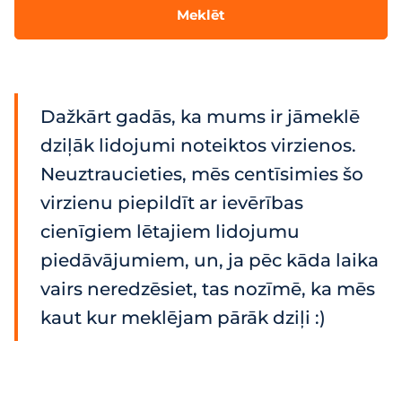
Meklēt
Dažkārt gadās, ka mums ir jāmeklē
dziļāk lidojumi noteiktos virzienos.
Neuztraucieties, mēs centīsimies šo
virzienu piepildīt ar ievērības
cienīgiem lētajiem lidojumu
piedāvājumiem, un, ja pēc kāda laika
vairs neredzēsiet, tas nozīmē, ka mēs
kaut kur meklējam pārāk dziļi :)