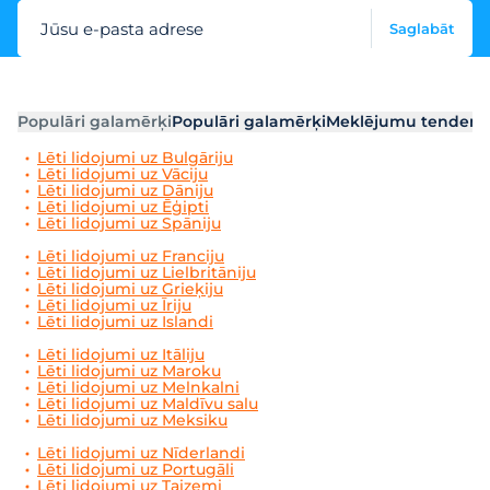
Jūsu e-pasta adrese
Saglabāt
Populāri galamērķi
Populāri galamērķi
Meklējumu tendenc
Lēti lidojumi uz Bulgāriju
Lēti lidojumi uz Vāciju
Lēti lidojumi uz Dāniju
Lēti lidojumi uz Ēģipti
Lēti lidojumi uz Spāniju
Lēti lidojumi uz Franciju
Lēti lidojumi uz Lielbritāniju
Lēti lidojumi uz Grieķiju
Lēti lidojumi uz Īriju
Lēti lidojumi uz Islandi
Lēti lidojumi uz Itāliju
Lēti lidojumi uz Maroku
Lēti lidojumi uz Melnkalni
Lēti lidojumi uz Maldīvu salu
Lēti lidojumi uz Meksiku
Lēti lidojumi uz Nīderlandi
Lēti lidojumi uz Portugāli
Lēti lidojumi uz Taizemi