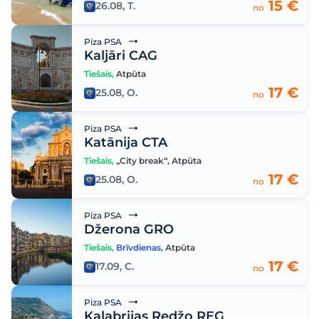
15 €
26.08, T.
no
Piza PSA
Kaljāri CAG
Tiešais
,
Atpūta
17 €
25.08, O.
no
Piza PSA
Katānija CTA
Tiešais
,
„City break“
,
Atpūta
17 €
25.08, O.
no
Piza PSA
Džerona GRO
Tiešais
,
Brīvdienas
,
Atpūta
17 €
17.09, C.
no
Piza PSA
Kalabrijas Redžo REG