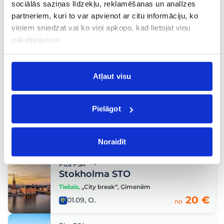
sociālās saziņas līdzekļu, reklamēšanas un analīzes
Tiešais
,
Brīvdienas
,
„City break“
,
Atpūta
20 €
partneriem, kuri to var apvienot ar citu informāciju, ko
20.08, C.
no
viņiem sniedzat vai ko viņi apkopo, kad lietojat viņu
pakalpojumus.
Piza PSA
Vroclava WRO
Tiešais
Atļaut visu
20 €
21.10, T.
no
Piza PSA
Pielāgot
Lamezia Terme SUF
Tiešais
,
Brīvdienas
20 €
21.08, Pk.
no
Noraidīt
Piza PSA
Stokholma STO
Tiešais
,
„City break“
,
Ģimenēm
20 €
01.09, O.
no