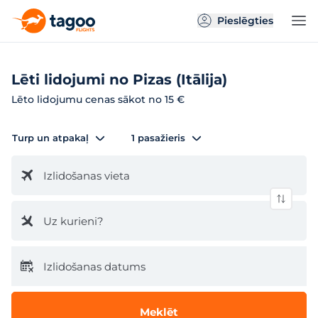
Pieslēgties
Lēti lidojumi no Pizas (Itālija)
Lēto lidojumu cenas sākot no 15 €
Turp un atpakaļ
1 pasažieris
Izlidošanas vieta
Uz kurieni?
Izlidošanas datums
Meklēt