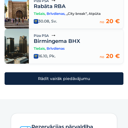
Piza PSA
Rabāta RBA
Tiešais
,
Brīvdienas
,
„City break“
,
Atpūta
20 €
30.08, Sv.
no
Piza PSA
Birmingema BHX
Tiešais
,
Brīvdienas
20 €
16.10, Pk.
no
Rādīt vairāk piedāvājumu
Rezervācijas pārvaldība