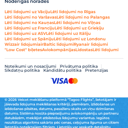
Noderīgas norādes
Lēti lidojumi uz Vāciju
Lēti lidojumi no Rīgas
Lēti lidojumi no Varšavas
Lēti lidojumi no Palangas
Lēti lidojumi no Kauņas
Lēti lidojumi no Viļņas
Lēti lidojumi uz Franciju
Lēti lidojumi uz Grieķiju
Lēti lidojumi uz ASV
Lēti lidojumi uz Itāliju
Lēti lidojumi uz Spāniju
Lēti lidojumi uz Londonu
Wizzair lidojumi
airBaltic lidojumi
Ryanair lidojumi
"Low Cost" biļetes
Aviokompānijas
Lidostas
Lēti lidojumi
Noteikumi un nosacījumi
Privātuma politika
Sīkdatņu politika
Kandidātu politika
Pretenzijas
© 2026 Veicot meklēšanu platformā “Tagoo Flights”, lietotājam ir
jāievada lidojuma meklēšanas kritēriji, piemēram, izlidošanas un
ielidošanas pilsētas, datums, pasažieru skaits un viņu dzimšanas
datums. Sistēma nosūta pieprasījumu aviokompāniju un partneru
datubāzēm, meklējot atbilstošus lidojumu variantus. Iegūtos
rezultātus algoritms sakārto pēc cenas, ceļojuma ilguma un citiem
lietotāja noteiktajiem filtriem. Lietotājs var apskatīt detalizētu