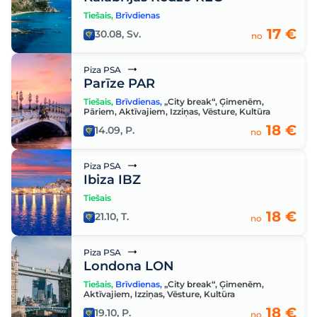
Tiešais
,
Brīvdienas
17 €
30.08, Sv.
no
Piza PSA
Parīze PAR
Tiešais
,
Brīvdienas
,
„City break“
,
Ģimenēm
,
Pāriem
,
Aktīvajiem
,
Izziņas
,
Vēsture
,
Kultūra
18 €
14.09, P.
no
Piza PSA
Ibiza IBZ
Tiešais
18 €
21.10, T.
no
Piza PSA
Londona LON
Tiešais
,
Brīvdienas
,
„City break“
,
Ģimenēm
,
Aktīvajiem
,
Izziņas
,
Vēsture
,
Kultūra
18 €
19.10, P.
no