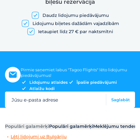
biļešu rezervācija
Daudz lidojumu piedāvājumu
Lidojumu biļetes dažādām vajadzībām
Ietaupiet līdz 27 € par naktsmītni
Pirmie saņemiet labus "Tagoo Flights" lēto lidojumu
piedāvājumus!
Lidojumu atlaides
Īpašie piedāvājumi
Atlaižu kodi
Jūsu e-pasta adrese
Saglabāt
Populāri galamērķi
Populāri galamērķi
Meklējumu tendenc
Lēti lidojumi uz Bulgāriju