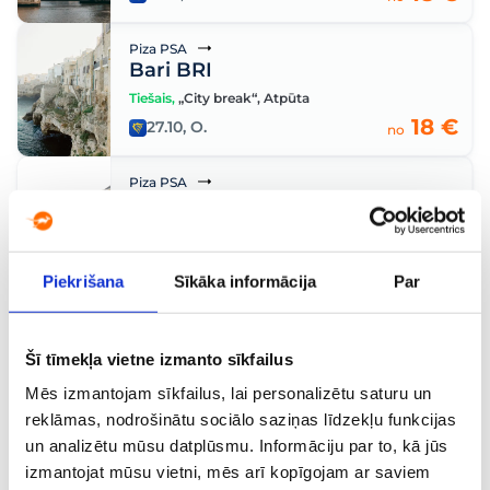
Piza PSA
Bari BRI
Tiešais
,
„City break“
,
Atpūta
18 €
27.10, O.
no
Piza PSA
Eindhovena EIN
Tiešais
,
Brīvdienas
,
Ģimenēm
19 €
06.09, Sv.
no
Piekrišana
Sīkāka informācija
Par
Piza PSA
Trapāni TPS
Šī tīmekļa vietne izmanto sīkfailus
Tiešais
,
Atpūta
19 €
Mēs izmantojam sīkfailus, lai personalizētu saturu un
15.09, O.
no
reklāmas, nodrošinātu sociālo saziņas līdzekļu funkcijas
un analizētu mūsu datplūsmu. Informāciju par to, kā jūs
Piza PSA
Palermo PMO
izmantojat mūsu vietni, mēs arī kopīgojam ar saviem