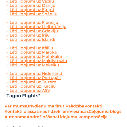
Lēti lidojumi uz Vāciju
Lēti lidojumi uz Dāniju
Lēti lidojumi uz Ēģipti
Lēti lidojumi uz Spāniju
Lēti lidojumi uz Franciju
Lēti lidojumi uz Lielbritāniju
Lēti lidojumi uz Grieķiju
Lēti lidojumi uz Īriju
Lēti lidojumi uz Islandi
Lēti lidojumi uz Itāliju
Lēti lidojumi uz Maroku
Lēti lidojumi uz Melnkalni
Lēti lidojumi uz Maldīvu salu
Lēti lidojumi uz Meksiku
Lēti lidojumi uz Nīderlandi
Lēti lidojumi uz Portugāli
Lēti lidojumi uz Taizemi
Lēti lidojumi uz Turciju
Lēti lidojumi uz ASV
"Tagoo Flights"
Par mums
Brīvdienu maršruti
Palīdzība
Kontakti
Kontakti plašsaziņas līdzekļiem
Viesnīcas
Ceļojumu blogs
Autonoma
Apdrošināšana
Lidojuma kompensācija