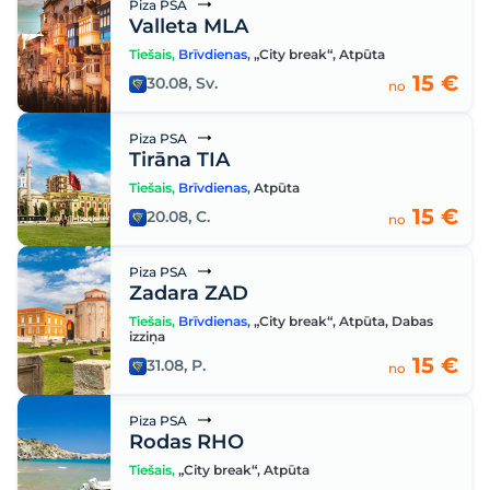
Piza PSA
Valleta MLA
Tiešais
,
Brīvdienas
,
„City break“
,
Atpūta
15 €
30.08, Sv.
no
Piza PSA
Tirāna TIA
Tiešais
,
Brīvdienas
,
Atpūta
15 €
20.08, C.
no
Piza PSA
Zadara ZAD
Tiešais
,
Brīvdienas
,
„City break“
,
Atpūta
,
Dabas
izziņa
15 €
31.08, P.
no
Piza PSA
Rodas RHO
Tiešais
,
„City break“
,
Atpūta