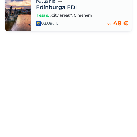
Puatjē PIS
Edinburga EDI
Tiešais
,
„City break“
,
Ģimenēm
48 €
02.09, T.
no