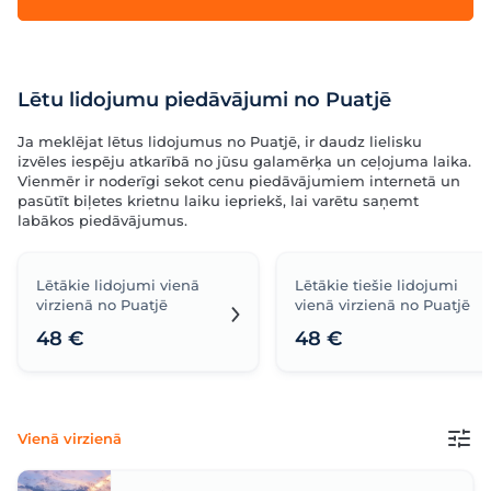
Lētu lidojumu piedāvājumi no Puatjē
Ja meklējat lētus lidojumus no Puatjē, ir daudz lielisku
izvēles iespēju atkarībā no jūsu galamērķa un ceļojuma laika.
Vienmēr ir noderīgi sekot cenu piedāvājumiem internetā un
pasūtīt biļetes krietnu laiku iepriekš, lai varētu saņemt
labākos piedāvājumus.
Lētākie lidojumi vienā
Lētākie tiešie lidojumi
virzienā no Puatjē
vienā virzienā no Puatjē
48 €
48 €
Vienā virzienā