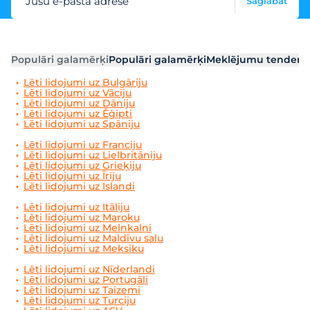
Jūsu e-pasta adrese
Saglabāt
Populāri galamērķi
Populāri galamērķi
Meklējumu tendenc
Lēti lidojumi uz Bulgāriju
Lēti lidojumi uz Vāciju
Lēti lidojumi uz Dāniju
Lēti lidojumi uz Ēģipti
Lēti lidojumi uz Spāniju
Lēti lidojumi uz Franciju
Lēti lidojumi uz Lielbritāniju
Lēti lidojumi uz Grieķiju
Lēti lidojumi uz Īriju
Lēti lidojumi uz Islandi
Lēti lidojumi uz Itāliju
Lēti lidojumi uz Maroku
Lēti lidojumi uz Melnkalni
Lēti lidojumi uz Maldīvu salu
Lēti lidojumi uz Meksiku
Lēti lidojumi uz Nīderlandi
Lēti lidojumi uz Portugāli
Lēti lidojumi uz Taizemi
Lēti lidojumi uz Turciju