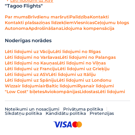
Lēti lidojumi uz ASV
"Tagoo Flights"
Par mums
Brīvdienu maršruti
Palīdzība
Kontakti
Kontakti plašsaziņas līdzekļiem
Viesnīcas
Ceļojumu blogs
Autonoma
Apdrošināšana
Lidojuma kompensācija
Noderīgas norādes
Lēti lidojumi uz Vāciju
Lēti lidojumi no Rīgas
Lēti lidojumi no Varšavas
Lēti lidojumi no Palangas
Lēti lidojumi no Kauņas
Lēti lidojumi no Viļņas
Lēti lidojumi uz Franciju
Lēti lidojumi uz Grieķiju
Lēti lidojumi uz ASV
Lēti lidojumi uz Itāliju
Lēti lidojumi uz Spāniju
Lēti lidojumi uz Londonu
Wizzair lidojumi
airBaltic lidojumi
Ryanair lidojumi
"Low Cost" biļetes
Aviokompānijas
Lidostas
Lēti lidojumi
Noteikumi un nosacījumi
Privātuma politika
Sīkdatņu politika
Kandidātu politika
Pretenzijas