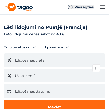
Pieslēgties
Lēti lidojumi no Puatjē (Francija)
Lēto lidojumu cenas sākot no 48 €
Turp un atpakaļ
1 pasažieris
Izlidošanas vieta
Uz kurieni?
Izlidošanas datums
Meklēt