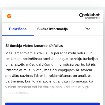
Piekrišana
Sīkāka informācija
Par
Rezervācijas pārvaldība
Rezervācijas maiņa, atcelšana un
citas svarīgas funkcijas
Šī tīmekļa vietne izmanto sīkfailus
Mēs izmantojam sīkfailus, lai personalizētu saturu un
reklāmas, nodrošinātu sociālo saziņas līdzekļu funkcijas
Biznesa konts
un analizētu mūsu datplūsmu. Informāciju par to, kā jūs
Biznesa, dienesta un
izmantojat mūsu vietni, mēs arī kopīgojam ar saviem
darbatvaļinājuma lidojumu
sociālās saziņas līdzekļu, reklamēšanas un analīzes
rezervācija
partneriem, kuri to var apvienot ar citu informāciju, ko
viņiem sniedzat vai ko viņi apkopo, kad lietojat viņu
pakalpojumus.
Lidojuma izsekošana
Lidojuma statusa un citas aktuālās