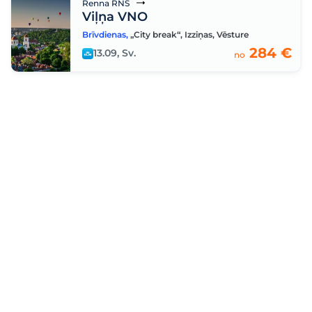
Renna RNS
Viļņa VNO
Brīvdienas
,
„City break“
,
Izziņas
,
Vēsture
284 €
13.09, Sv.
no