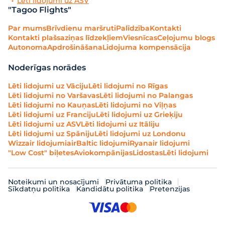
Lēti lidojumi uz ASV
"Tagoo Flights"
Par mums
Brīvdienu maršruti
Palīdzība
Kontakti
Kontakti plašsaziņas līdzekļiem
Viesnīcas
Ceļojumu blogs
Autonoma
Apdrošināšana
Lidojuma kompensācija
Noderīgas norādes
Lēti lidojumi uz Vāciju
Lēti lidojumi no Rīgas
Lēti lidojumi no Varšavas
Lēti lidojumi no Palangas
Lēti lidojumi no Kauņas
Lēti lidojumi no Viļņas
Lēti lidojumi uz Franciju
Lēti lidojumi uz Grieķiju
Lēti lidojumi uz ASV
Lēti lidojumi uz Itāliju
Lēti lidojumi uz Spāniju
Lēti lidojumi uz Londonu
Wizzair lidojumi
airBaltic lidojumi
Ryanair lidojumi
"Low Cost" biļetes
Aviokompānijas
Lidostas
Lēti lidojumi
Noteikumi un nosacījumi
Privātuma politika
Sīkdatņu politika
Kandidātu politika
Pretenzijas