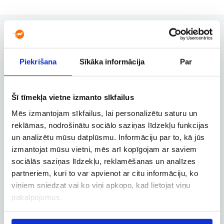
Piekrišana
Sīkāka informācija
Par
Rezervācijas pārvaldība
Rezervācijas maiņa, atcelšana un
citas svarīgas funkcijas
Šī tīmekļa vietne izmanto sīkfailus
Mēs izmantojam sīkfailus, lai personalizētu saturu un
reklāmas, nodrošinātu sociālo saziņas līdzekļu funkcijas
Biznesa konts
un analizētu mūsu datplūsmu. Informāciju par to, kā jūs
Biznesa, dienesta un
izmantojat mūsu vietni, mēs arī kopīgojam ar saviem
darbatvaļinājuma lidojumu
sociālās saziņas līdzekļu, reklamēšanas un analīzes
rezervācija
partneriem, kuri to var apvienot ar citu informāciju, ko
viņiem sniedzat vai ko viņi apkopo, kad lietojat viņu
pakalpojumus.
Lidojuma izsekošana
Lidojuma statusa un citas aktuālās