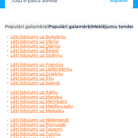
Jūsu e-pasta adrese
Saglabāt
Populāri galamērķi
Populāri galamērķi
Meklējumu tendenc
Lēti lidojumi uz Bulgāriju
Lēti lidojumi uz Vāciju
Lēti lidojumi uz Dāniju
Lēti lidojumi uz Ēģipti
Lēti lidojumi uz Spāniju
Lēti lidojumi uz Franciju
Lēti lidojumi uz Lielbritāniju
Lēti lidojumi uz Grieķiju
Lēti lidojumi uz Īriju
Lēti lidojumi uz Islandi
Lēti lidojumi uz Itāliju
Lēti lidojumi uz Maroku
Lēti lidojumi uz Melnkalni
Lēti lidojumi uz Maldīvu salu
Lēti lidojumi uz Meksiku
Lēti lidojumi uz Nīderlandi
Lēti lidojumi uz Portugāli
Lēti lidojumi uz Taizemi
Lēti lidojumi uz Turciju