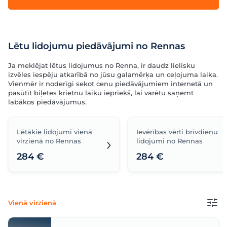
Lētu lidojumu piedāvājumi no Rennas
Ja meklējat lētus lidojumus no Renna, ir daudz lielisku
izvēles iespēju atkarībā no jūsu galamērķa un ceļojuma laika.
Vienmēr ir noderīgi sekot cenu piedāvājumiem internetā un
pasūtīt biļetes krietnu laiku iepriekš, lai varētu saņemt
labākos piedāvājumus.
Lētākie lidojumi vienā
Ievērības vērti brīvdienu
virzienā no Rennas
lidojumi no Rennas
284 €
284 €
Vienā virzienā