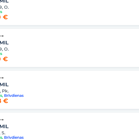
 MIL
9, O.
is
 €
 MIL
9, O.
is
 €
 MIL
, Pk.
is
,
Brīvdienas
 €
 MIL
, S.
is
,
Brīvdienas