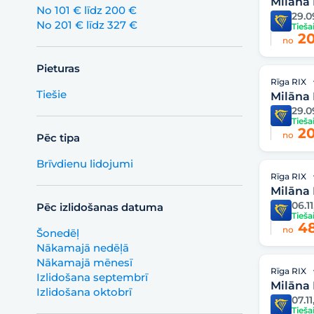
Milāna
No 101 € līdz 200 €
29.0
No 201 € līdz 327 €
Tieša
20
no
Pieturas
Rīga RIX
Tiešie
Milāna
29.0
Tieša
20
no
Pēc tipa
Brīvdienu lidojumi
Rīga RIX
Milāna
06.11
Pēc izlidošanas datuma
Tieša
48
no
Šonedēļ
Nākamajā nedēļā
Nākamajā mēnesī
Rīga RIX
Izlidošana septembrī ‏‏‎ ‎
Milāna
Izlidošana oktobrī ‏‏‎ ‎
07.11
Tieša