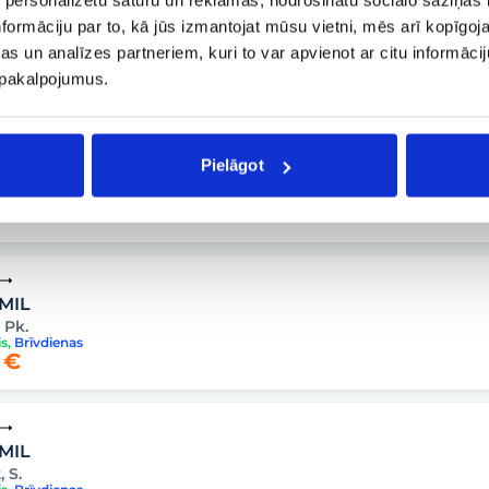
 MIL
formāciju par to, kā jūs izmantojat mūsu vietni, mēs arī kopīgo
, O.
is
s un analīzes partneriem, kuri to var apvienot ar citu informācij
 €
u pakalpojumus.
 MIL
Pielāgot
, O.
is
 €
 MIL
, Pk.
is
,
Brīvdienas
 €
 MIL
, S.