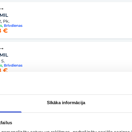
 MIL
, Pk.
is
,
Brīvdienas
 €
 MIL
 S.
is
,
Brīvdienas
 €
 MIL
, Pk.
Sīkāka informācija
is
,
Brīvdienas
 €
failus
 personalizētu saturu un reklāmas, nodrošinātu sociālo saziņas l