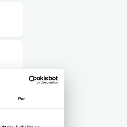
Par
īdzekļu funkcijas un