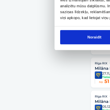
Milāna
analizētu mūsu datplūsmu. In
03.11
Tieša
saziņas līdzekļu, reklamēšana
51
no
viņi apkopo, kad lietojat viņ
Rīga RIX
Milāna
Noraidīt
24.11
Tieša
51
no
Rīga RIX
Milāna
27.11
Tieša
51
no
Rīga RIX
Milāna
05.12