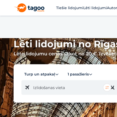
Tiešie lidojumi
Lēti lidojumi
Auto
Lēti lidojumi no Rīgas
Lēto lidojumu cenas sākot no 20 €. Izvēliet
Turp un atpakaļ
1 pasažieris
Izlidošanas vieta