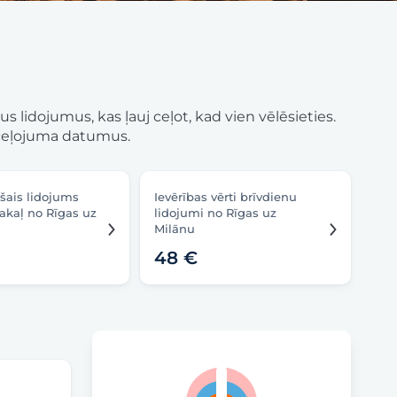
s lidojumus, kas ļauj ceļot, kad vien vēlēsieties.
es ceļojuma datumus.
ešais lidojums
Ievērības vērti brīvdienu
akaļ no Rīgas uz
lidojumi no Rīgas uz
Milānu
48 €