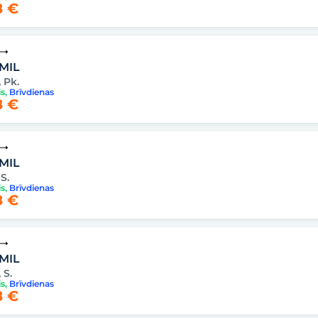
 €
 MIL
, Pk.
is
,
Brīvdienas
 €
 MIL
 S.
is
,
Brīvdienas
 €
 MIL
, S.
is
,
Brīvdienas
 €