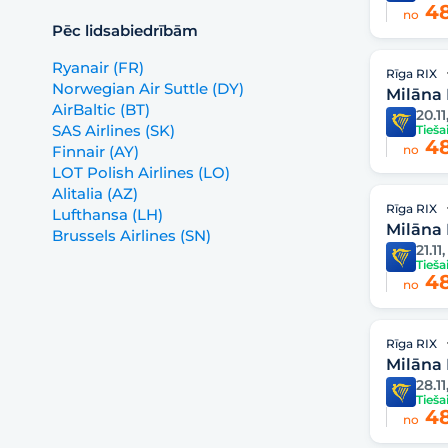
48
no
Pēc lidsabiedrībām
Ryanair (FR)
Rīga RIX
Norwegian Air Suttle (DY)
Milāna
AirBaltic (BT)
20.11
SAS Airlines (SK)
Tieša
48
Finnair (AY)
no
LOT Polish Airlines (LO)
Alitalia (AZ)
Rīga RIX
Lufthansa (LH)
Milāna
Brussels Airlines (SN)
21.11,
Tieša
48
no
Rīga RIX
Milāna
28.11
Tieša
48
no