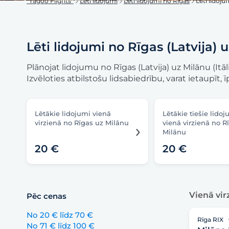
"Tagoo Flights"
Lēti lidojumi
Lēti lidojumi no Rīgas
Lēti lidoju
Lēti lidojumi no Rīgas (Latvija) u
Plānojat lidojumu no Rīgas (Latvija) uz Milānu (Itā
Izvēloties atbilstošu lidsabiedrību, varat ietaupīt, 
Lētākie lidojumi vienā
Lētākie tiešie lidoj
virzienā no Rīgas uz Milānu
vienā virzienā no R
Milānu
20 €
20 €
Vienā vir
Pēc cenas
No 20 € līdz 70 €
Rīga RIX
No 71 € līdz 100 €