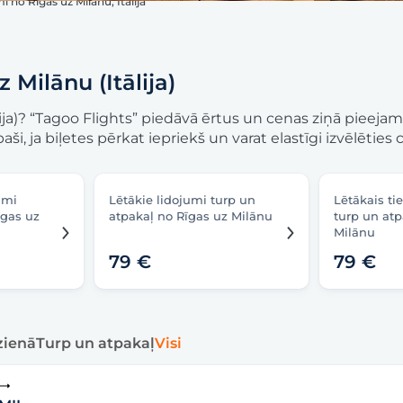
mi no Rīgas uz Milānu, Itālija
z Milānu (Itālija)
lija)? “Tagoo Flights” piedāvā ērtus un cenas ziņā pieejamu
īpaši, ja biļetes pērkat iepriekš un varat elastīgi izvēlēti
umi
Lētākie lidojumi turp un
Lētākais ti
īgas uz
atpakaļ no Rīgas uz Milānu
turp un atp
Milānu
79 €
79 €
zienā
Turp un atpakaļ
Visi