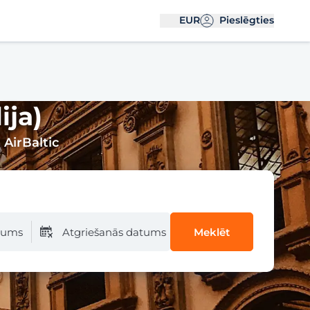
EUR
Pieslēgties
ija)
 AirBaltic
atums
Atgriešanās datums
Meklēt