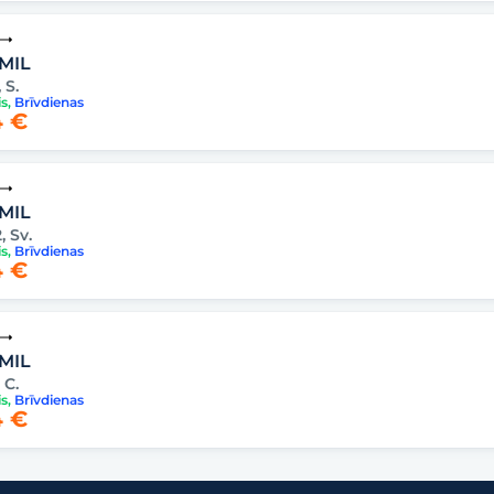
 MIL
, S.
is
,
Brīvdienas
 €
 MIL
, Sv.
is
,
Brīvdienas
 €
 MIL
, C.
is
,
Brīvdienas
 €