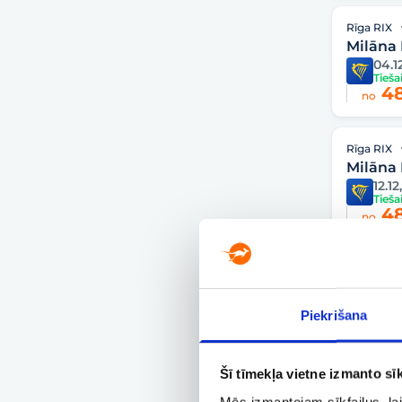
Rīga RIX
Milāna
04.12
Tieša
48
no
Rīga RIX
Milāna
12.12,
Tieša
48
no
Rīga RIX
Milāna
18.12
Piekrišana
Tieša
48
no
Šī tīmekļa vietne izmanto sīk
Rīga RIX
Mēs izmantojam sīkfailus, lai