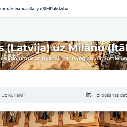
noma
Viesnīcas
Saily eSIM
Palīdzība
 (Latvija) uz Milānu (Itāl
ies lidojumus ar Ryanair, Norwegian Air Suttle un
Uz kurieni?
Izlidošanas d