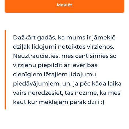
Meklēt
Dažkārt gadās, ka mums ir jāmeklē
dziļāk lidojumi noteiktos virzienos.
Neuztraucieties, mēs centīsimies šo
virzienu piepildīt ar ievērības
cienīgiem lētajiem lidojumu
piedāvājumiem, un, ja pēc kāda laika
vairs neredzēsiet, tas nozīmē, ka mēs
kaut kur meklējam pārāk dziļi :)