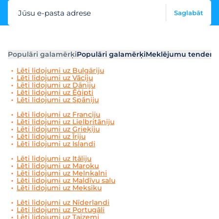
Jūsu e-pasta adrese
Saglabāt
Populāri galamērķi
Populāri galamērķi
Meklējumu tendenc
Lēti lidojumi uz Bulgāriju
Lēti lidojumi uz Vāciju
Lēti lidojumi uz Dāniju
Lēti lidojumi uz Ēģipti
Lēti lidojumi uz Spāniju
Lēti lidojumi uz Franciju
Lēti lidojumi uz Lielbritāniju
Lēti lidojumi uz Grieķiju
Lēti lidojumi uz Īriju
Lēti lidojumi uz Islandi
Lēti lidojumi uz Itāliju
Lēti lidojumi uz Maroku
Lēti lidojumi uz Melnkalni
Lēti lidojumi uz Maldīvu salu
Lēti lidojumi uz Meksiku
Lēti lidojumi uz Nīderlandi
Lēti lidojumi uz Portugāli
Lēti lidojumi uz Taizemi