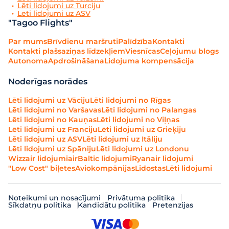
Lēti lidojumi uz Turciju
Lēti lidojumi uz ASV
"Tagoo Flights"
Par mums
Brīvdienu maršruti
Palīdzība
Kontakti
Kontakti plašsaziņas līdzekļiem
Viesnīcas
Ceļojumu blogs
Autonoma
Apdrošināšana
Lidojuma kompensācija
Noderīgas norādes
Lēti lidojumi uz Vāciju
Lēti lidojumi no Rīgas
Lēti lidojumi no Varšavas
Lēti lidojumi no Palangas
Lēti lidojumi no Kauņas
Lēti lidojumi no Viļņas
Lēti lidojumi uz Franciju
Lēti lidojumi uz Grieķiju
Lēti lidojumi uz ASV
Lēti lidojumi uz Itāliju
Lēti lidojumi uz Spāniju
Lēti lidojumi uz Londonu
Wizzair lidojumi
airBaltic lidojumi
Ryanair lidojumi
"Low Cost" biļetes
Aviokompānijas
Lidostas
Lēti lidojumi
Noteikumi un nosacījumi
Privātuma politika
Sīkdatņu politika
Kandidātu politika
Pretenzijas