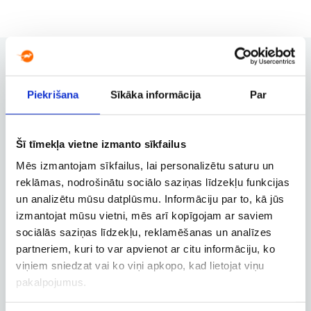
Piekrišana
Sīkāka informācija
Par
Rezervācijas pārvaldība
Rezervācijas maiņa, atcelšana un
citas svarīgas funkcijas
Šī tīmekļa vietne izmanto sīkfailus
Mēs izmantojam sīkfailus, lai personalizētu saturu un
reklāmas, nodrošinātu sociālo saziņas līdzekļu funkcijas
Biznesa konts
un analizētu mūsu datplūsmu. Informāciju par to, kā jūs
izmantojat mūsu vietni, mēs arī kopīgojam ar saviem
Biznesa, dienesta un
darbatvaļinājuma lidojumu
sociālās saziņas līdzekļu, reklamēšanas un analīzes
rezervācija
partneriem, kuri to var apvienot ar citu informāciju, ko
viņiem sniedzat vai ko viņi apkopo, kad lietojat viņu
pakalpojumus.
Lidojuma izsekošana