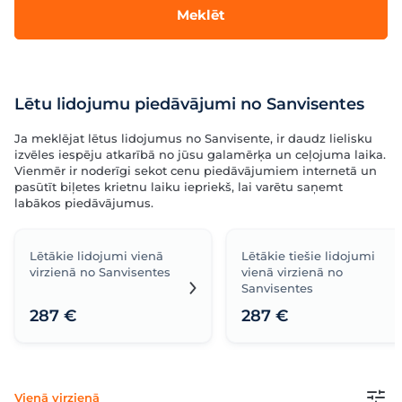
Meklēt
Lētu lidojumu piedāvājumi no Sanvisentes
Ja meklējat lētus lidojumus no Sanvisente, ir daudz lielisku
izvēles iespēju atkarībā no jūsu galamērķa un ceļojuma laika.
Vienmēr ir noderīgi sekot cenu piedāvājumiem internetā un
pasūtīt biļetes krietnu laiku iepriekš, lai varētu saņemt
labākos piedāvājumus.
Lētākie lidojumi vienā
Lētākie tiešie lidojumi
virzienā no Sanvisentes
vienā virzienā no
Sanvisentes
287 €
287 €
Vienā virzienā