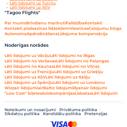
Lēti lidojumi uz Turciju
Lēti lidojumi uz ASV
"Tagoo Flights"
Par mums
Brīvdienu maršruti
Palīdzība
Kontakti
Kontakti plašsaziņas līdzekļiem
Viesnīcas
Ceļojumu blogs
Autonoma
Apdrošināšana
Lidojuma kompensācija
Noderīgas norādes
Lēti lidojumi uz Vāciju
Lēti lidojumi no Rīgas
Lēti lidojumi no Varšavas
Lēti lidojumi no Palangas
Lēti lidojumi no Kauņas
Lēti lidojumi no Viļņas
Lēti lidojumi uz Franciju
Lēti lidojumi uz Grieķiju
Lēti lidojumi uz ASV
Lēti lidojumi uz Itāliju
Lēti lidojumi uz Spāniju
Lēti lidojumi uz Londonu
Wizzair lidojumi
airBaltic lidojumi
Ryanair lidojumi
"Low Cost" biļetes
Aviokompānijas
Lidostas
Lēti lidojumi
Noteikumi un nosacījumi
Privātuma politika
Sīkdatņu politika
Kandidātu politika
Pretenzijas