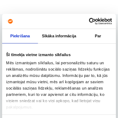
Piekrišana
Sīkāka informācija
Par
Rezervācijas pārvaldība
Rezervācijas maiņa, atcelšana un
citas svarīgas funkcijas
Šī tīmekļa vietne izmanto sīkfailus
Mēs izmantojam sīkfailus, lai personalizētu saturu un
reklāmas, nodrošinātu sociālo saziņas līdzekļu funkcijas
Biznesa konts
un analizētu mūsu datplūsmu. Informāciju par to, kā jūs
izmantojat mūsu vietni, mēs arī kopīgojam ar saviem
Biznesa, dienesta un
darbatvaļinājuma lidojumu
sociālās saziņas līdzekļu, reklamēšanas un analīzes
rezervācija
partneriem, kuri to var apvienot ar citu informāciju, ko
viņiem sniedzat vai ko viņi apkopo, kad lietojat viņu
pakalpojumus.
Lidojuma izsekošana