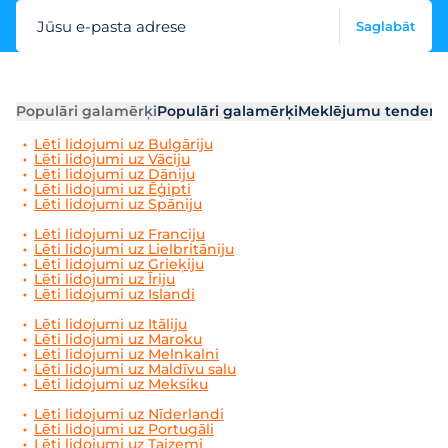
Jūsu e-pasta adrese
Saglabāt
Populāri galamērķi
Populāri galamērķi
Meklējumu tendenc
Lēti lidojumi uz Bulgāriju
Lēti lidojumi uz Vāciju
Lēti lidojumi uz Dāniju
Lēti lidojumi uz Ēģipti
Lēti lidojumi uz Spāniju
Lēti lidojumi uz Franciju
Lēti lidojumi uz Lielbritāniju
Lēti lidojumi uz Grieķiju
Lēti lidojumi uz Īriju
Lēti lidojumi uz Islandi
Lēti lidojumi uz Itāliju
Lēti lidojumi uz Maroku
Lēti lidojumi uz Melnkalni
Lēti lidojumi uz Maldīvu salu
Lēti lidojumi uz Meksiku
Lēti lidojumi uz Nīderlandi
Lēti lidojumi uz Portugāli
Lēti lidojumi uz Taizemi