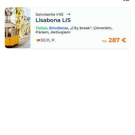
Sanvisente VXE
Lisabona LIS
Tiešais
,
Brīvdienas
,
„City break“
,
Ģimenēm
,
Pāriem
,
Aktīvajiem
287 €
30.11, P.
no