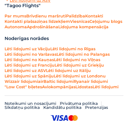
Lēti lidojumi uz ASV
"Tagoo Flights"
Par mums
Brīvdienu maršruti
Palīdzība
Kontakti
Kontakti plašsaziņas līdzekļiem
Viesnīcas
Ceļojumu blogs
Autonoma
Apdrošināšana
Lidojuma kompensācija
Noderīgas norādes
Lēti lidojumi uz Vāciju
Lēti lidojumi no Rīgas
Lēti lidojumi no Varšavas
Lēti lidojumi no Palangas
Lēti lidojumi no Kauņas
Lēti lidojumi no Viļņas
Lēti lidojumi uz Franciju
Lēti lidojumi uz Grieķiju
Lēti lidojumi uz ASV
Lēti lidojumi uz Itāliju
Lēti lidojumi uz Spāniju
Lēti lidojumi uz Londonu
Wizzair lidojumi
airBaltic lidojumi
Ryanair lidojumi
"Low Cost" biļetes
Aviokompānijas
Lidostas
Lēti lidojumi
Noteikumi un nosacījumi
Privātuma politika
Sīkdatņu politika
Kandidātu politika
Pretenzijas