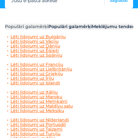
Jūsu e-pasta adrese
Saglabāt
Populāri galamērķi
Populāri galamērķi
Meklējumu tendenc
Lēti lidojumi uz Bulgāriju
Lēti lidojumi uz Vāciju
Lēti lidojumi uz Dāniju
Lēti lidojumi uz Ēģipti
Lēti lidojumi uz Spāniju
Lēti lidojumi uz Franciju
Lēti lidojumi uz Lielbritāniju
Lēti lidojumi uz Grieķiju
Lēti lidojumi uz Īriju
Lēti lidojumi uz Islandi
Lēti lidojumi uz Itāliju
Lēti lidojumi uz Maroku
Lēti lidojumi uz Melnkalni
Lēti lidojumi uz Maldīvu salu
Lēti lidojumi uz Meksiku
Lēti lidojumi uz Nīderlandi
Lēti lidojumi uz Portugāli
Lēti lidojumi uz Taizemi
Lēti lidojumi uz Turciju