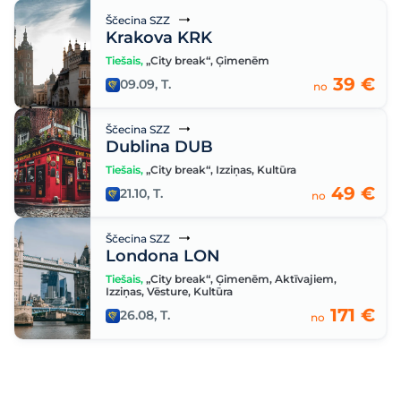
Ščecina SZZ
Krakova KRK
Tiešais
,
„City break“
,
Ģimenēm
39 €
09.09, T.
no
Ščecina SZZ
Dublina DUB
Tiešais
,
„City break“
,
Izziņas
,
Kultūra
49 €
21.10, T.
no
Ščecina SZZ
Londona LON
Tiešais
,
„City break“
,
Ģimenēm
,
Aktīvajiem
,
Izziņas
,
Vēsture
,
Kultūra
171 €
26.08, T.
no