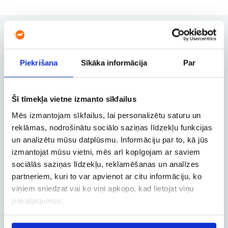
Piekrišana
Sīkāka informācija
Par
Rezervācijas pārvaldība
Rezervācijas maiņa, atcelšana un
citas svarīgas funkcijas
Šī tīmekļa vietne izmanto sīkfailus
Mēs izmantojam sīkfailus, lai personalizētu saturu un
reklāmas, nodrošinātu sociālo saziņas līdzekļu funkcijas
Biznesa konts
un analizētu mūsu datplūsmu. Informāciju par to, kā jūs
Biznesa, dienesta un
izmantojat mūsu vietni, mēs arī kopīgojam ar saviem
darbatvaļinājuma lidojumu
sociālās saziņas līdzekļu, reklamēšanas un analīzes
rezervācija
partneriem, kuri to var apvienot ar citu informāciju, ko
viņiem sniedzat vai ko viņi apkopo, kad lietojat viņu
pakalpojumus.
Lidojuma izsekošana
Lidojuma statusa un citas aktuālās