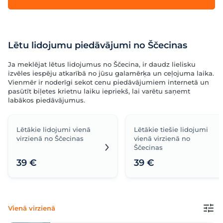
Lētu lidojumu piedāvājumi no Ščecinas
Ja meklējat lētus lidojumus no Ščecina, ir daudz lielisku
izvēles iespēju atkarībā no jūsu galamērķa un ceļojuma laika.
Vienmēr ir noderīgi sekot cenu piedāvājumiem internetā un
pasūtīt biļetes krietnu laiku iepriekš, lai varētu saņemt
labākos piedāvājumus.
Lētākie lidojumi vienā
Lētākie tiešie lidojumi
virzienā no Ščecinas
vienā virzienā no
Ščecinas
39 €
39 €
Vienā virzienā