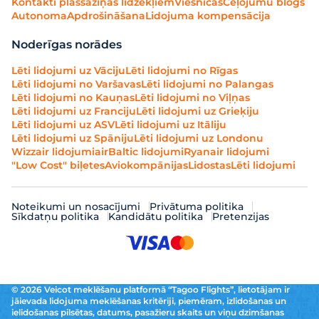
Kontakti plašsaziņas līdzekļiem
Viesnīcas
Ceļojumu blogs
Autonoma
Apdrošināšana
Lidojuma kompensācija
Noderīgas norādes
Lēti lidojumi uz Vāciju
Lēti lidojumi no Rīgas
Lēti lidojumi no Varšavas
Lēti lidojumi no Palangas
Lēti lidojumi no Kauņas
Lēti lidojumi no Viļņas
Lēti lidojumi uz Franciju
Lēti lidojumi uz Grieķiju
Lēti lidojumi uz ASV
Lēti lidojumi uz Itāliju
Lēti lidojumi uz Spāniju
Lēti lidojumi uz Londonu
Wizzair lidojumi
airBaltic lidojumi
Ryanair lidojumi
"Low Cost" biļetes
Aviokompānijas
Lidostas
Lēti lidojumi
Noteikumi un nosacījumi
Privātuma politika
Sīkdatņu politika
Kandidātu politika
Pretenzijas
© 2026 Veicot meklēšanu platformā “Tagoo Flights”, lietotājam ir
jāievada lidojuma meklēšanas kritēriji, piemēram, izlidošanas un
ielidošanas pilsētas, datums, pasažieru skaits un viņu dzimšanas