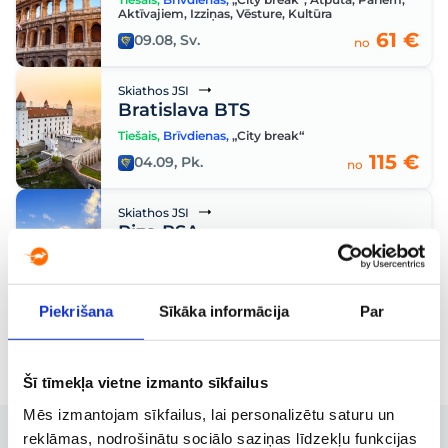
Aktīvajiem
,
Izziņas
,
Vēsture
,
Kultūra
61 €
09.08, Sv.
no
Skiathos JSI
Bratislava BTS
Tiešais
,
Brīvdienas
,
„City break“
115 €
04.09, Pk.
no
Skiathos JSI
Piza PSA
Tiešais
,
Brīvdienas
,
„City break“
,
Pāriem
,
Izziņas
,
Vēsture
254 €
22.08, S.
no
Piekrišana
Sīkāka informācija
Par
Šī tīmekļa vietne izmanto sīkfailus
Mēs izmantojam sīkfailus, lai personalizētu saturu un
reklāmas, nodrošinātu sociālo saziņas līdzekļu funkcijas