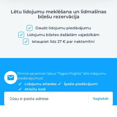
Lētu lidojumu meklēšana un lidmašīnas
biļešu rezervācija
Daudz lidojumu piedāvājumu
Lidojumu biļetes dažādām vajadzībām
Ietaupiet līdz 27 € par naktsmītni
Pirmie saņemiet labus "Tagoo Flights" lēto lidojumu
piedāvājumus!
Lidojumu atlaides
Īpašie piedāvājumi
Atlaižu kodi
Jūsu e-pasta adrese
Saglabāt