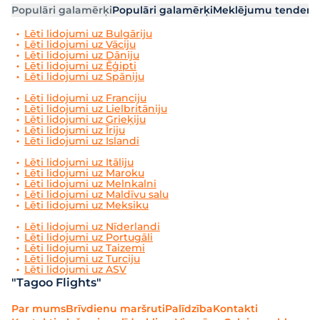
Populāri galamērķi
Populāri galamērķi
Meklējumu tendenc
Lēti lidojumi uz Bulgāriju
Lēti lidojumi uz Vāciju
Lēti lidojumi uz Dāniju
Lēti lidojumi uz Ēģipti
Lēti lidojumi uz Spāniju
Lēti lidojumi uz Franciju
Lēti lidojumi uz Lielbritāniju
Lēti lidojumi uz Grieķiju
Lēti lidojumi uz Īriju
Lēti lidojumi uz Islandi
Lēti lidojumi uz Itāliju
Lēti lidojumi uz Maroku
Lēti lidojumi uz Melnkalni
Lēti lidojumi uz Maldīvu salu
Lēti lidojumi uz Meksiku
Lēti lidojumi uz Nīderlandi
Lēti lidojumi uz Portugāli
Lēti lidojumi uz Taizemi
Lēti lidojumi uz Turciju
Lēti lidojumi uz ASV
"Tagoo Flights"
Par mums
Brīvdienu maršruti
Palīdzība
Kontakti