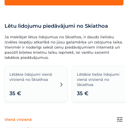
Lētu lidojumu piedāvājumi no Skiathoa
Ja meklējat lētus lidojumus no Skiathos, ir daudz lielisku
izvēles iespēju atkarībā no jūsu galamērķa un ceļojuma laika.
Vienmēr ir noderīgi sekot cenu piedāvājumiem internetā un
pasūtīt biļetes krietnu laiku iepriekš, lai varētu saņemt
labākos piedāvājumus.
Lētākie lidojumi vienā
Lētākie tiešie lidojumi
virzienā no Skiathoa
vienā virzienā no
Skiathoa
35 €
35 €
Vienā virzienā