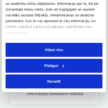
un analizētu mūsu datplūsmu. Informāciju par to, kā jūs
izmantojat mūsu vietni, mēs arī kopīgojam ar saviem
Rezervācijas pārvaldība
sociālās saziņas līdzekļu, reklamēšanas un analīzes
Rezervācijas maiņa, atcelšana un
partneriem, kuri to var apvienot ar citu informāciju, ko
citas svarīgas funkcijas
viņiem sniedzat vai ko viņi apkopo, kad lietojat viņu
pakalpojumus.
Biznesa konts
Atļaut visu
Biznesa, dienesta un
darbatvaļinājuma lidojumu
rezervācija
Pielāgot
Noraidīt
Lidojuma izsekošana
Lidojuma statusa un citas aktuālās
informācijas izsekošana reāllaikā