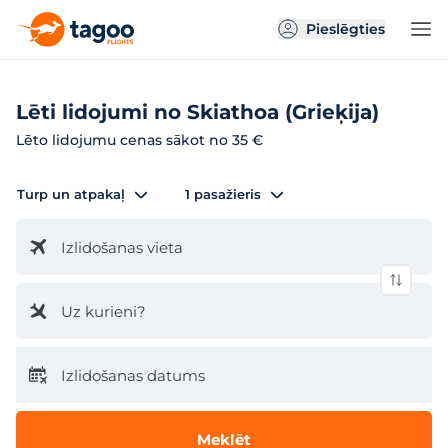
Pieslēgties
Lēti lidojumi no Skiathoa (Grieķija)
Lēto lidojumu cenas sākot no 35 €
Turp un atpakaļ
1 pasažieris
Izlidošanas vieta
Uz kurieni?
Izlidošanas datums
Meklēt