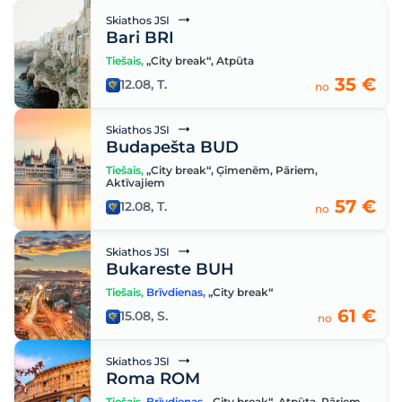
Skiathos JSI
Bari BRI
Tiešais
,
„City break“
,
Atpūta
35 €
12.08, T.
no
Skiathos JSI
Budapešta BUD
Tiešais
,
„City break“
,
Ģimenēm
,
Pāriem
,
Aktīvajiem
57 €
12.08, T.
no
Skiathos JSI
Bukareste BUH
Tiešais
,
Brīvdienas
,
„City break“
61 €
15.08, S.
no
Skiathos JSI
Roma ROM
Tiešais
,
Brīvdienas
,
„City break“
,
Atpūta
,
Pāriem
,