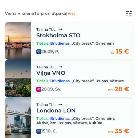
Vienā virzienā
Turp un atpakaļ
Visi
Tallina TLL
Stokholma STO
Tiešais
,
Brīvdienas
,
„City break“
,
Ģimenēm
15 €
28.09, P.
no
Tallina TLL
Viļņa VNO
Tiešais
,
Brīvdienas
,
„City break“
,
Izziņas
,
Vēsture
28 €
20.09, Sv.
no
Tallina TLL
Londona LON
Tiešais
,
Brīvdienas
,
„City break“
,
Ģimenēm
,
Aktīvajiem
,
Izziņas
,
Vēsture
,
Kultūra
35 €
15.10, C.
no