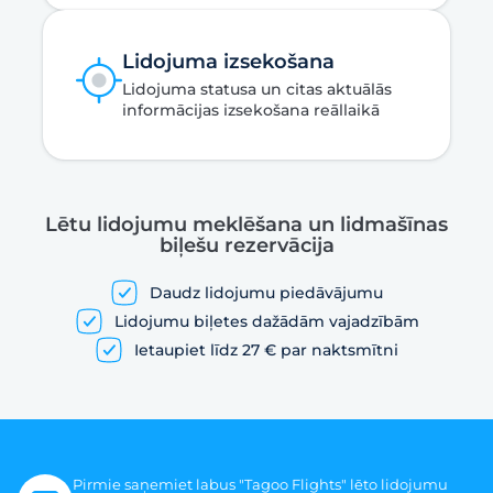
Lidojuma izsekošana
Lidojuma statusa un citas aktuālās
informācijas izsekošana reāllaikā
Lētu lidojumu meklēšana un lidmašīnas
biļešu rezervācija
Daudz lidojumu piedāvājumu
Lidojumu biļetes dažādām vajadzībām
Ietaupiet līdz 27 € par naktsmītni
Pirmie saņemiet labus "Tagoo Flights" lēto lidojumu