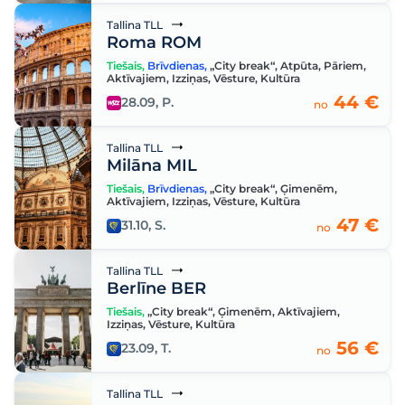
Tallina TLL
Roma ROM
Tiešais
,
Brīvdienas
,
„City break“
,
Atpūta
,
Pāriem
,
Aktīvajiem
,
Izziņas
,
Vēsture
,
Kultūra
44 €
28.09, P.
no
Tallina TLL
Milāna MIL
Tiešais
,
Brīvdienas
,
„City break“
,
Ģimenēm
,
Aktīvajiem
,
Izziņas
,
Vēsture
,
Kultūra
47 €
31.10, S.
no
Tallina TLL
Berlīne BER
Tiešais
,
„City break“
,
Ģimenēm
,
Aktīvajiem
,
Izziņas
,
Vēsture
,
Kultūra
56 €
23.09, T.
no
Tallina TLL