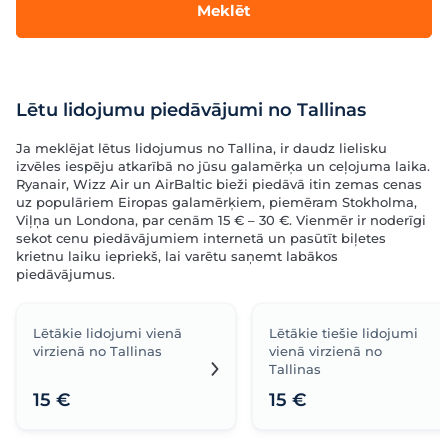
Meklēt
Lētu lidojumu piedāvājumi no Tallinas
Ja meklējat lētus lidojumus no Tallina, ir daudz lielisku
izvēles iespēju atkarībā no jūsu galamērķa un ceļojuma laika.
Ryanair, Wizz Air un AirBaltic bieži piedāvā itin zemas cenas
uz populāriem Eiropas galamērķiem, piemēram Stokholma,
Viļņa un Londona, par cenām 15 € – 30 €. Vienmēr ir noderīgi
sekot cenu piedāvājumiem internetā un pasūtīt biļetes
krietnu laiku iepriekš, lai varētu saņemt labākos
piedāvājumus.
Lētākie lidojumi vienā
Lētākie tiešie lidojumi
virzienā no Tallinas
vienā virzienā no
Tallinas
15 €
15 €