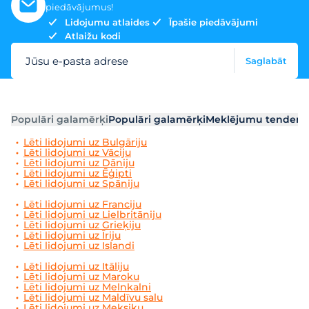
piedāvājumus!
Lidojumu atlaides
Īpašie piedāvājumi
Atlaižu kodi
Jūsu e-pasta adrese
Saglabāt
Populāri galamērķi
Populāri galamērķi
Meklējumu tendenc
Lēti lidojumi uz Bulgāriju
Lēti lidojumi uz Vāciju
Lēti lidojumi uz Dāniju
Lēti lidojumi uz Ēģipti
Lēti lidojumi uz Spāniju
Lēti lidojumi uz Franciju
Lēti lidojumi uz Lielbritāniju
Lēti lidojumi uz Grieķiju
Lēti lidojumi uz Īriju
Lēti lidojumi uz Islandi
Lēti lidojumi uz Itāliju
Lēti lidojumi uz Maroku
Lēti lidojumi uz Melnkalni
Lēti lidojumi uz Maldīvu salu
Lēti lidojumi uz Meksiku