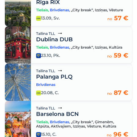
Rīga RIX
Tiešais
,
Brīvdienas
,
„City break“
,
Izziņas
,
Vēsture
57 €
13.09, Sv.
no
Tallina TLL
Dublina DUB
Tiešais
,
Brīvdienas
,
„City break“
,
Izziņas
,
Kultūra
59 €
23.10, Pk.
no
Tallina TLL
Palanga PLQ
Brīvdienas
87 €
20.08, C.
no
Tallina TLL
Barselona BCN
Tiešais
,
Brīvdienas
,
„City break“
,
Ģimenēm
,
Atpūta
,
Aktīvajiem
,
Izziņas
,
Vēsture
,
Kultūra
96 €
15.10, C.
no