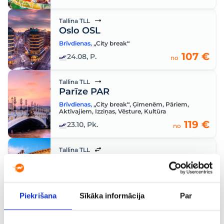
Tallina TLL
Oslo OSL
Brīvdienas
,
„City break“
107 €
24.08, P.
no
Tallina TLL
Parīze PAR
Brīvdienas
,
„City break“
,
Ģimenēm
,
Pāriem
,
Aktīvajiem
,
Izziņas
,
Vēsture
,
Kultūra
119 €
23.10, Pk.
no
Tallina TLL
Roma ROM
Tiešais
,
„City break“
,
Atpūta
,
Pāriem
,
Aktīvajiem
,
Izziņas
,
Vēsture
,
Kultūra
163 €
24.08, P.
– 31.08, P.
no
Piekrišana
Sīkāka informācija
Par
Tallina TLL