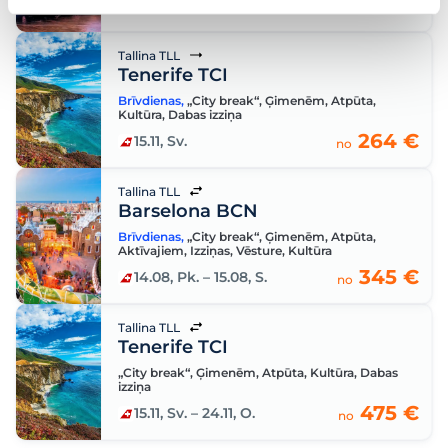
249 €
23.10, Pk.
– 25.10, Sv.
no
Tallina TLL
Tenerife TCI
Brīvdienas
,
„City break“
,
Ģimenēm
,
Atpūta
,
Kultūra
,
Dabas izziņa
264 €
15.11, Sv.
no
Tallina TLL
Barselona BCN
Brīvdienas
,
„City break“
,
Ģimenēm
,
Atpūta
,
Aktīvajiem
,
Izziņas
,
Vēsture
,
Kultūra
345 €
14.08, Pk.
– 15.08, S.
no
Tallina TLL
Tenerife TCI
„City break“
,
Ģimenēm
,
Atpūta
,
Kultūra
,
Dabas
izziņa
475 €
15.11, Sv.
– 24.11, O.
no