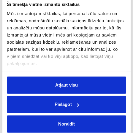
Oslo OSL
Šī tīmekļa vietne izmanto sīkfailus
„City break“
Mēs izmantojam sīkfailus, lai personalizētu saturu un
169 €
24.08, P.
– 31.08, P.
no
reklāmas, nodrošinātu sociālo saziņas līdzekļu funkcijas
un analizētu mūsu datplūsmu. Informāciju par to, kā jūs
Tallina TLL
izmantojat mūsu vietni, mēs arī kopīgojam ar saviem
Reikjavīka REK
sociālās saziņas līdzekļu, reklamēšanas un analīzes
Brīvdienas
,
„City break“
,
Dabas izziņa
partneriem, kuri to var apvienot ar citu informāciju, ko
172 €
07.09, P.
no
viņiem sniedzat vai ko viņi apkopo, kad lietojat viņu
pakalpojumus.
Tallina TLL
Milāna MIL
„City break“
,
Ģimenēm
,
Aktīvajiem
,
Izziņas
,
Atļaut visu
Vēsture
,
Kultūra
194 €
24.08, P.
– 31.08, P.
no
Pielāgot
Tallina TLL
Parīze PAR
Brīvdienas
,
„City break“
,
Ģimenēm
,
Pāriem
,
Noraidīt
Aktīvajiem
,
Izziņas
,
Vēsture
,
Kultūra