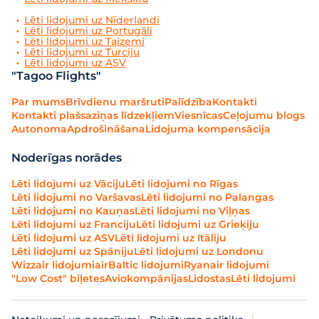
Lēti lidojumi uz Nīderlandi
Lēti lidojumi uz Portugāli
Lēti lidojumi uz Taizemi
Lēti lidojumi uz Turciju
Lēti lidojumi uz ASV
"Tagoo Flights"
Par mums
Brīvdienu maršruti
Palīdzība
Kontakti
Kontakti plašsaziņas līdzekļiem
Viesnīcas
Ceļojumu blogs
Autonoma
Apdrošināšana
Lidojuma kompensācija
Noderīgas norādes
Lēti lidojumi uz Vāciju
Lēti lidojumi no Rīgas
Lēti lidojumi no Varšavas
Lēti lidojumi no Palangas
Lēti lidojumi no Kauņas
Lēti lidojumi no Viļņas
Lēti lidojumi uz Franciju
Lēti lidojumi uz Grieķiju
Lēti lidojumi uz ASV
Lēti lidojumi uz Itāliju
Lēti lidojumi uz Spāniju
Lēti lidojumi uz Londonu
Wizzair lidojumi
airBaltic lidojumi
Ryanair lidojumi
"Low Cost" biļetes
Aviokompānijas
Lidostas
Lēti lidojumi