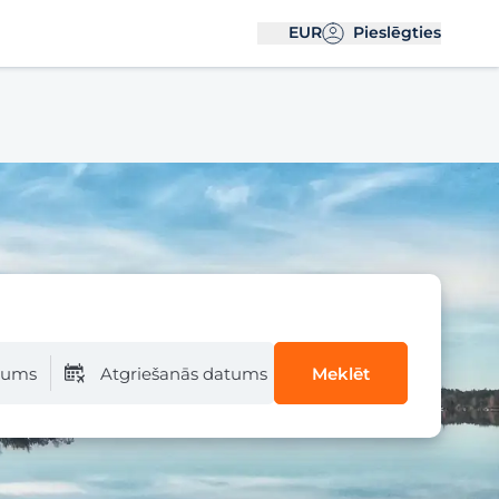
EUR
Pieslēgties
atums
Atgriešanās datums
Meklēt