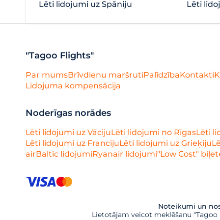
Lēti lidojumi uz Spāniju
Lēti lido
"Tagoo Flights"
Par mums
Brīvdienu maršruti
Palīdzība
Kontakti
K
Lidojuma kompensācija
Noderīgas norādes
Lēti lidojumi uz Vāciju
Lēti lidojumi no Rīgas
Lēti l
Lēti lidojumi uz Franciju
Lēti lidojumi uz Grieķiju
Lē
airBaltic lidojumi
Ryanair lidojumi
"Low Cost" biļet
Noteikumi un nos
Lietotājam veicot meklēšanu “Tagoo Fl