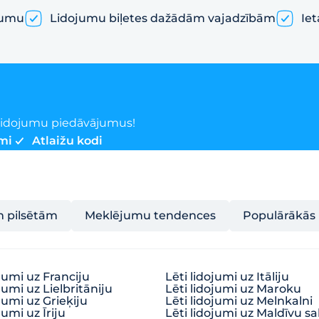
jumu
Lidojumu biļetes dažādām vajadzībām
Iet
o lidojumu piedāvājumus!
mi
Atlaižu kodi
m pilsētām
Meklējumu tendences
Populārākās 
ojumi uz Franciju
Lēti lidojumi uz Itāliju
jumi uz Lielbritāniju
Lēti lidojumi uz Maroku
ojumi uz Grieķiju
Lēti lidojumi uz Melnkalni
jumi uz Īriju
Lēti lidojumi uz Maldīvu sa