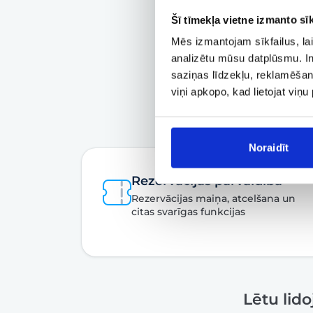
Šī tīmekļa vietne izmanto sīk
Mēs izmantojam sīkfailus, lai
analizētu mūsu datplūsmu. In
saziņas līdzekļu, reklamēšana
viņi apkopo, kad lietojat viņ
Noraidīt
Rezervācijas pārvaldība
Rezervācijas maiņa, atcelšana un
citas svarīgas funkcijas
Lētu lid