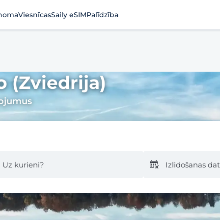
noma
Viesnīcas
Saily eSIM
Palīdzība
 (Zviedrija)
pojumus
Uz kurieni?
Izlidošanas d