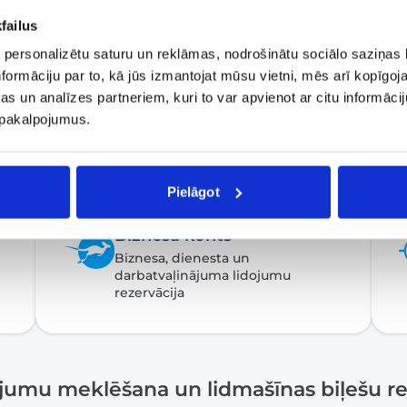
failus
 personalizētu saturu un reklāmas, nodrošinātu sociālo saziņas l
formāciju par to, kā jūs izmantojat mūsu vietni, mēs arī kopīgo
s un analīzes partneriem, kuri to var apvienot ar citu informācij
u pakalpojumus.
Pielāgot
Biznesa konts
Biznesa, dienesta un
darbatvaļinājuma lidojumu
rezervācija
ojumu meklēšana un lidmašīnas biļešu re