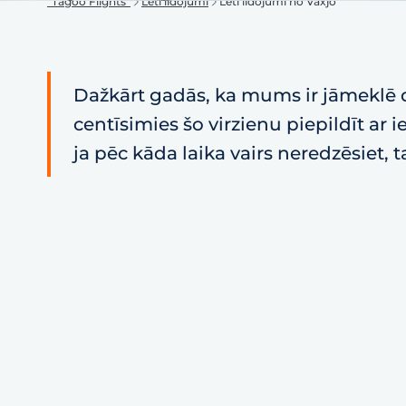
"Tagoo Flights"
Lēti lidojumi
Lēti lidojumi no Vaxjo
Dažkārt gadās, ka mums ir jāmeklē d
centīsimies šo virzienu piepildīt ar
ja pēc kāda laika vairs neredzēsiet, 