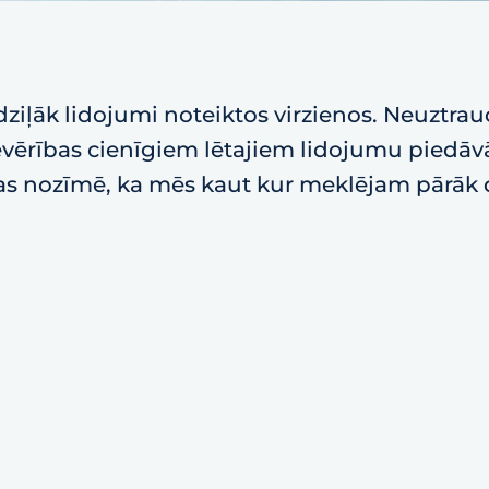
ziļāk lidojumi noteiktos virzienos. Neuztrau
 ievērības cienīgiem lētajiem lidojumu piedā
tas nozīmē, ka mēs kaut kur meklējam pārāk dz