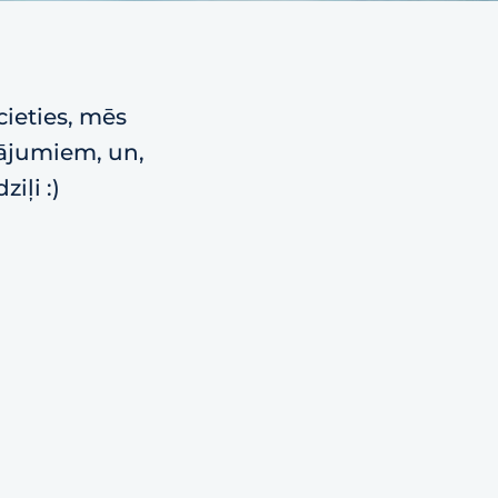
cieties, mēs
vājumiem, un,
iļi :)