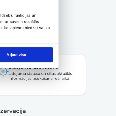
īdzekļu funkcijas un
jam ar saviem sociālās
u, ko viņiem sniedzat vai ko
Atļaut visu
Lidojuma izsekošana
Lidojuma statusa un citas aktuālās
informācijas izsekošana reāllaikā
zervācija