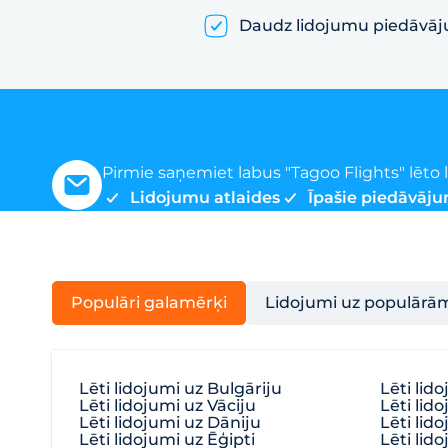
Daudz lidojumu piedāvā
Pirmie saņemiet labus "Tagoo Flights" lēt
Lidojumu atlaides
Īpašie piedāvāju
Populāri galamērķi
Lidojumi uz populārā
Lēti lidojumi uz Bulgāriju
Lēti lid
Lēti lidojumi uz Vāciju
Lēti lido
Lēti lidojumi uz Dāniju
Lēti lid
Lēti lidojumi uz Ēģipti
Lēti lido