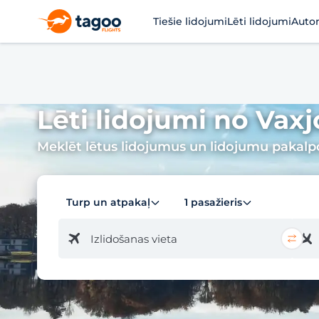
Tiešie lidojumi
Lēti lidojumi
Auto
Lēti lidojumi no Vaxjo
Meklēt lētus lidojumus un lidojumu pakal
Turp un atpakaļ
1 pasažieris
Izlidošanas vieta