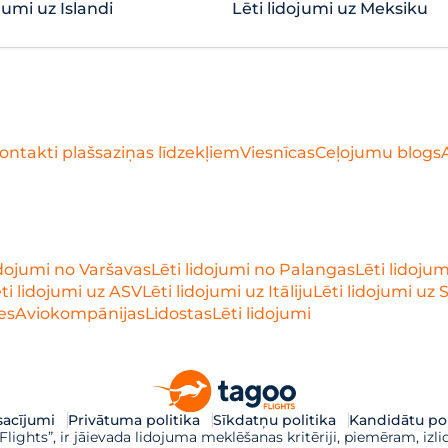
jumi uz Islandi
Lēti lidojumi uz Meksiku
ontakti plašsaziņas līdzekļiem
Viesnīcas
Ceļojumu blogs
idojumi no Varšavas
Lēti lidojumi no Palangas
Lēti lidoju
ti lidojumi uz ASV
Lēti lidojumi uz Itāliju
Lēti lidojumi uz 
es
Aviokompānijas
Lidostas
Lēti lidojumi
acījumi
Privātuma politika
Sīkdatņu politika
Kandidātu pol
ights”, ir jāievada lidojuma meklēšanas kritēriji, piemēram, izli