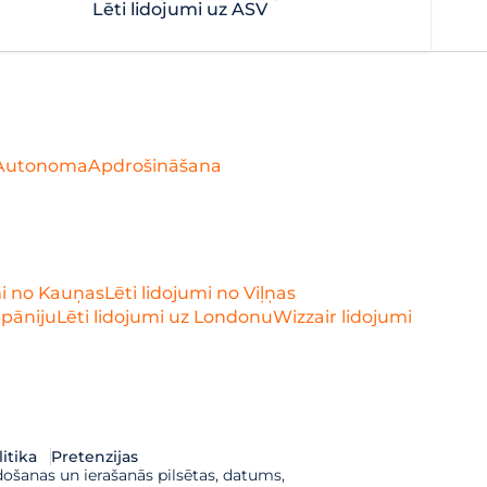
Lēti lidojumi uz ASV
Autonoma
Apdrošināšana
mi no Kauņas
Lēti lidojumi no Viļņas
Spāniju
Lēti lidojumi uz Londonu
Wizzair lidojumi
itika
Pretenzijas
došanas un ierašanās pilsētas, datums,