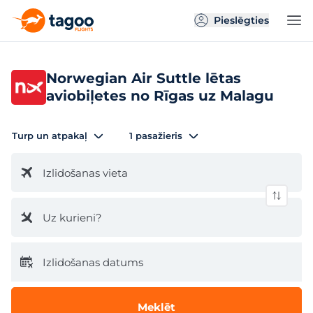
Pieslēgties
Norwegian Air Suttle lētas
aviobiļetes no Rīgas uz Malagu
Turp un atpakaļ
1 pasažieris
Izlidošanas vieta
Uz kurieni?
Izlidošanas datums
Meklēt