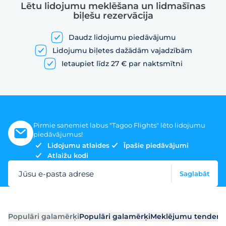
Lētu lidojumu meklēšana un lidmašīnas
biļešu rezervācija
Daudz lidojumu piedāvājumu
Lidojumu biļetes dažādām vajadzībām
Ietaupiet līdz 27 € par naktsmītni
Pirmie saņemiet labus "Tagoo Flights" lēto lidojumu
piedāvājumus!
Lidojumu atlaides
Īpašie piedāvājumi
Atlaižu kodi
Jūsu e-pasta adrese
Saglabāt
Populāri galamērķi
Populāri galamērķi
Meklējumu tendenc