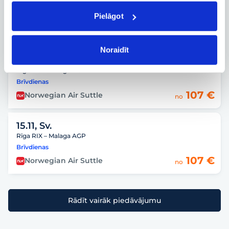
Rīga RIX – Malaga AGP
Pielāgot
Brīvdienas
107 €
Norwegian Air Suttle
no
Noraidīt
08.11, Sv.
Rīga RIX – Malaga AGP
Brīvdienas
107 €
Norwegian Air Suttle
no
15.11, Sv.
Rīga RIX – Malaga AGP
Brīvdienas
107 €
Norwegian Air Suttle
no
Rādīt vairāk piedāvājumu