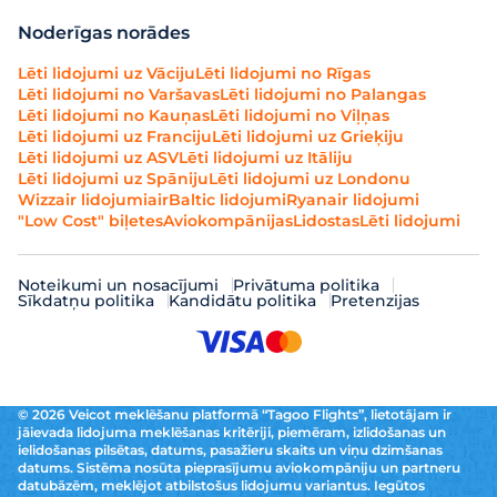
Noderīgas norādes
Lēti lidojumi uz Vāciju
Lēti lidojumi no Rīgas
Lēti lidojumi no Varšavas
Lēti lidojumi no Palangas
Lēti lidojumi no Kauņas
Lēti lidojumi no Viļņas
Lēti lidojumi uz Franciju
Lēti lidojumi uz Grieķiju
Lēti lidojumi uz ASV
Lēti lidojumi uz Itāliju
Lēti lidojumi uz Spāniju
Lēti lidojumi uz Londonu
Wizzair lidojumi
airBaltic lidojumi
Ryanair lidojumi
"Low Cost" biļetes
Aviokompānijas
Lidostas
Lēti lidojumi
Noteikumi un nosacījumi
Privātuma politika
Sīkdatņu politika
Kandidātu politika
Pretenzijas
© 2026 Veicot meklēšanu platformā “Tagoo Flights”, lietotājam ir
jāievada lidojuma meklēšanas kritēriji, piemēram, izlidošanas un
ielidošanas pilsētas, datums, pasažieru skaits un viņu dzimšanas
datums. Sistēma nosūta pieprasījumu aviokompāniju un partneru
datubāzēm, meklējot atbilstošus lidojumu variantus. Iegūtos