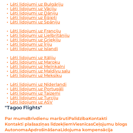
Lēti lidojumi uz Bulgāriju
Lēti lidojumi uz Vāciju
Lēti lidojumi uz Dāniju
Lēti lidojumi uz Ēģipti
Lēti lidojumi uz Spāniju
Lēti lidojumi uz Franciju
Lēti lidojumi uz Lielbritāniju
Lēti lidojumi uz Grieķiju
Lēti lidojumi uz Īriju
Lēti lidojumi uz Islandi
Lēti lidojumi uz Itāliju
Lēti lidojumi uz Maroku
Lēti lidojumi uz Melnkalni
Lēti lidojumi uz Maldīvu salu
Lēti lidojumi uz Meksiku
Lēti lidojumi uz Nīderlandi
Lēti lidojumi uz Portugāli
Lēti lidojumi uz Taizemi
Lēti lidojumi uz Turciju
Lēti lidojumi uz ASV
"Tagoo Flights"
Par mums
Brīvdienu maršruti
Palīdzība
Kontakti
Kontakti plašsaziņas līdzekļiem
Viesnīcas
Ceļojumu blogs
Autonoma
Apdrošināšana
Lidojuma kompensācija