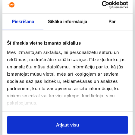
10.01, Sv.
Piekrišana
Sīkāka informācija
Par
Rīga RIX – Malaga AGP
Brīvdienas
100 €
Norwegian Air Suttle
no
Šī tīmekļa vietne izmanto sīkfailus
Mēs izmantojam sīkfailus, lai personalizētu saturu un
29.10, C.
reklāmas, nodrošinātu sociālo saziņas līdzekļu funkcijas
Rīga RIX – Malaga AGP
un analizētu mūsu datplūsmu. Informāciju par to, kā jūs
Brīvdienas
izmantojat mūsu vietni, mēs arī kopīgojam ar saviem
101 €
Norwegian Air Suttle
no
sociālās saziņas līdzekļu, reklamēšanas un analīzes
partneriem, kuri to var apvienot ar citu informāciju, ko
30.04, Pk.
viņiem sniedzat vai ko viņi apkopo, kad lietojat viņu
Rīga RIX – Malaga AGP
pakalpojumus.
Brīvdienas
101 €
Norwegian Air Suttle
no
Atļaut visu
29.11, Sv.