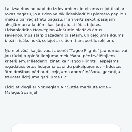
Lai izvairītos no papildu izdevumiem, ieteicams ceļot tikai ar
rokas bagāžu, jo aizvien vairāk lidsabiedrību piemēro papildu
maksu par reģistrētu bagāžu. Ir arī vērts sekot īpašajām
akcijām un atlaidēm, kas ļauj atrast lētas biļetes.
Lidsabiedrība Norwegian Air Suttle piedāvā ērtus
savienojumus starp dažādām pilsētām, un ceļojuma ilgums
bieži ir īsāks nekā, ceļojot ar citiem transportlīdzekļiem.
Ņemiet vērā, ka jūs varat abonēt “Tagoo Flights” jaunumus vai
jau tūdaļ turpināt lidojuma meklēšanu pēc izvēlētajiem
kritērijiem. Ir lietderīgi zināt, ka “Tagoo Flights” iespējams
iegādāties ērtus lidojuma papildu pakalpojumus – lidostas
ātro drošības pārbaudi, ceļojuma apdrošināšanu, garantiju
traucēta lidojuma gadījumā u.c.
Lidojiet viegli ar Norwegian Air Suttle maršrutā Rīga –
Malaga, Spānija!