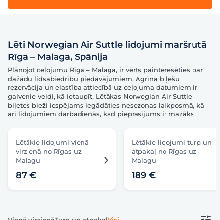
Lēti Norwegian Air Suttle lidojumi maršrutā
Rīga – Malaga, Spānija
Plānojot ceļojumu Rīga – Malaga, ir vērts painteresēties par
dažādu lidsabiedrību piedāvājumiem. Agrīna biļešu
rezervācija un elastība attiecībā uz ceļojuma datumiem ir
galvenie veidi, kā ietaupīt. Lētākas Norwegian Air Suttle
biļetes bieži iespējams iegādāties nesezonas laikposmā, kā
arī lidojumiem darbadienās, kad pieprasījums ir mazāks
Lētākie lidojumi vienā
Lētākie lidojumi turp un
virzienā no Rīgas uz
atpakaļ no Rīgas uz
Malagu
Malagu
87 €
189 €
Vienā virzienā
Turp un atpakaļ
Visi