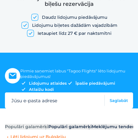
biļešu rezervācija
Daudz lidojumu piedāvājumu
Lidojumu biļetes dažādām vajadzībām
Ietaupiet līdz 27 € par naktsmītni
Pirmie saņemiet labus "Tagoo Flights" lēto lidojumu
piedāvājumus!
Lidojumu atlaides
Īpašie piedāvājumi
Atlaižu kodi
Jūsu e-pasta adrese
Saglabāt
Populāri galamērķi
Populāri galamērķi
Meklējumu tendenc
Lēti lidojumi uz Bulgāriju