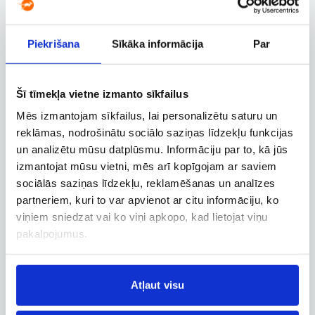
13.02, S.
Piekrišana
Sīkāka informācija
Par
Rīga RIX – Brisele BRU
Tiešais
,
Brīvdienas
63 €
Ryanair
no
Šī tīmekļa vietne izmanto sīkfailus
Mēs izmantojam sīkfailus, lai personalizētu saturu un
22.03, P.
reklāmas, nodrošinātu sociālo saziņas līdzekļu funkcijas
Rīga RIX – Brisele BRU
un analizētu mūsu datplūsmu. Informāciju par to, kā jūs
Tiešais
,
Brīvdienas
izmantojat mūsu vietni, mēs arī kopīgojam ar saviem
63 €
Ryanair
no
sociālās saziņas līdzekļu, reklamēšanas un analīzes
partneriem, kuri to var apvienot ar citu informāciju, ko
27.02, S.
viņiem sniedzat vai ko viņi apkopo, kad lietojat viņu
Rīga RIX – Brisele BRU
pakalpojumus.
Tiešais
,
Brīvdienas
63 €
Ryanair
no
Atļaut visu
06.03, S.