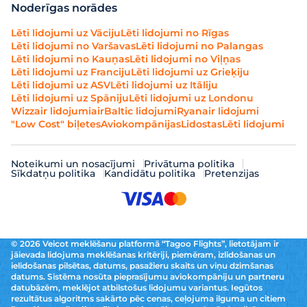
Noderīgas norādes
Lēti lidojumi uz Vāciju
Lēti lidojumi no Rīgas
Lēti lidojumi no Varšavas
Lēti lidojumi no Palangas
Lēti lidojumi no Kauņas
Lēti lidojumi no Viļņas
Lēti lidojumi uz Franciju
Lēti lidojumi uz Grieķiju
Lēti lidojumi uz ASV
Lēti lidojumi uz Itāliju
Lēti lidojumi uz Spāniju
Lēti lidojumi uz Londonu
Wizzair lidojumi
airBaltic lidojumi
Ryanair lidojumi
"Low Cost" biļetes
Aviokompānijas
Lidostas
Lēti lidojumi
Noteikumi un nosacījumi
Privātuma politika
Sīkdatņu politika
Kandidātu politika
Pretenzijas
© 2026 Veicot meklēšanu platformā “Tagoo Flights”, lietotājam ir
jāievada lidojuma meklēšanas kritēriji, piemēram, izlidošanas un
ielidošanas pilsētas, datums, pasažieru skaits un viņu dzimšanas
datums. Sistēma nosūta pieprasījumu aviokompāniju un partneru
datubāzēm, meklējot atbilstošus lidojumu variantus. Iegūtos
rezultātus algoritms sakārto pēc cenas, ceļojuma ilguma un citiem