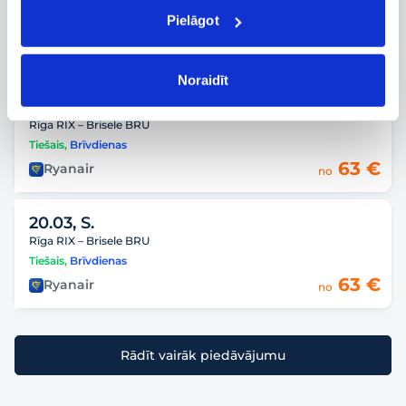
Rīga RIX – Brisele BRU
Pielāgot
Tiešais
,
Brīvdienas
63 €
Ryanair
no
Noraidīt
15.03, P.
Rīga RIX – Brisele BRU
Tiešais
,
Brīvdienas
63 €
Ryanair
no
20.03, S.
Rīga RIX – Brisele BRU
Tiešais
,
Brīvdienas
63 €
Ryanair
no
Rādīt vairāk piedāvājumu