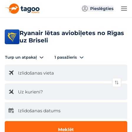
Pieslēgties
Ryanair lētas aviobiļetes no Rīgas
uz Briseli
Turp un atpakaļ
1 pasažieris
Izlidošanas vieta
Uz kurieni?
Izlidošanas datums
Meklēt