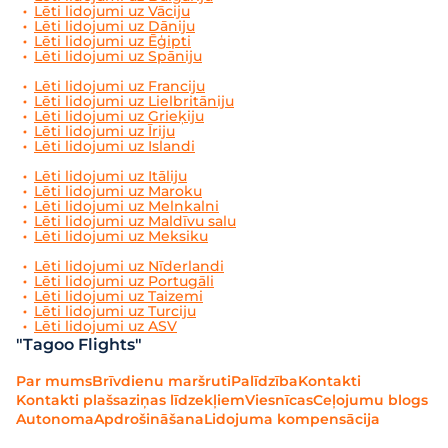
Lēti lidojumi uz Vāciju
Lēti lidojumi uz Dāniju
Lēti lidojumi uz Ēģipti
Lēti lidojumi uz Spāniju
Lēti lidojumi uz Franciju
Lēti lidojumi uz Lielbritāniju
Lēti lidojumi uz Grieķiju
Lēti lidojumi uz Īriju
Lēti lidojumi uz Islandi
Lēti lidojumi uz Itāliju
Lēti lidojumi uz Maroku
Lēti lidojumi uz Melnkalni
Lēti lidojumi uz Maldīvu salu
Lēti lidojumi uz Meksiku
Lēti lidojumi uz Nīderlandi
Lēti lidojumi uz Portugāli
Lēti lidojumi uz Taizemi
Lēti lidojumi uz Turciju
Lēti lidojumi uz ASV
"Tagoo Flights"
Par mums
Brīvdienu maršruti
Palīdzība
Kontakti
Kontakti plašsaziņas līdzekļiem
Viesnīcas
Ceļojumu blogs
Autonoma
Apdrošināšana
Lidojuma kompensācija