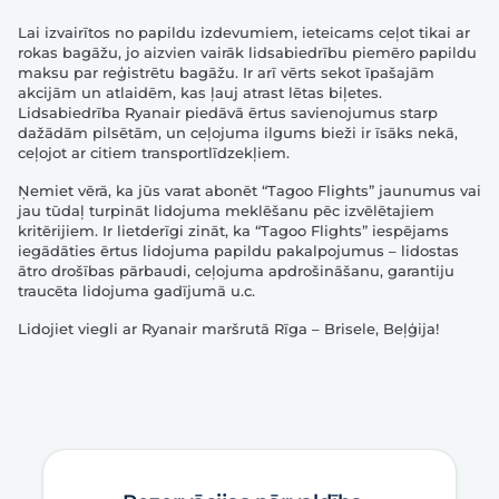
Lai izvairītos no papildu izdevumiem, ieteicams ceļot tikai ar
rokas bagāžu, jo aizvien vairāk lidsabiedrību piemēro papildu
maksu par reģistrētu bagāžu. Ir arī vērts sekot īpašajām
akcijām un atlaidēm, kas ļauj atrast lētas biļetes.
Lidsabiedrība Ryanair piedāvā ērtus savienojumus starp
dažādām pilsētām, un ceļojuma ilgums bieži ir īsāks nekā,
ceļojot ar citiem transportlīdzekļiem.
Ņemiet vērā, ka jūs varat abonēt “Tagoo Flights” jaunumus vai
jau tūdaļ turpināt lidojuma meklēšanu pēc izvēlētajiem
kritērijiem. Ir lietderīgi zināt, ka “Tagoo Flights” iespējams
iegādāties ērtus lidojuma papildu pakalpojumus – lidostas
ātro drošības pārbaudi, ceļojuma apdrošināšanu, garantiju
traucēta lidojuma gadījumā u.c.
Lidojiet viegli ar Ryanair maršrutā Rīga – Brisele, Beļģija!