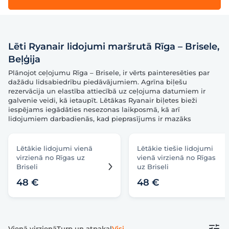
Lēti Ryanair lidojumi maršrutā Rīga – Brisele,
Beļģija
Plānojot ceļojumu Rīga – Brisele, ir vērts painteresēties par
dažādu lidsabiedrību piedāvājumiem. Agrīna biļešu
rezervācija un elastība attiecībā uz ceļojuma datumiem ir
galvenie veidi, kā ietaupīt. Lētākas Ryanair biļetes bieži
iespējams iegādāties nesezonas laikposmā, kā arī
lidojumiem darbadienās, kad pieprasījums ir mazāks
Lētākie lidojumi vienā
Lētākie tiešie lidojumi
virzienā no Rīgas uz
vienā virzienā no Rīgas
Briseli
uz Briseli
48 €
48 €
Vienā virzienā
Turp un atpakaļ
Visi