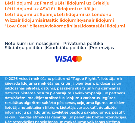
Lēti lidojumi uz Franciju
Lēti lidojumi uz Grieķiju
Lēti lidojumi uz ASV
Lēti lidojumi uz Itāliju
Lēti lidojumi uz Spāniju
Lēti lidojumi uz Londonu
Wizzair lidojumi
airBaltic lidojumi
Ryanair lidojumi
"Low Cost" biļetes
Aviokompānijas
Lidostas
Lēti lidojumi
Noteikumi un nosacījumi
Privātuma politika
Sīkdatņu politika
Kandidātu politika
Pretenzijas
© 2026 Veicot meklēšanu platformā “Tagoo Flights”, lietotājam ir
jāievada lidojuma meklēšanas kritēriji, piemēram, izlidošanas un
ielidošanas pilsētas, datums, pasažieru skaits un viņu dzimšanas
datums. Sistēma nosūta pieprasījumu aviokompāniju un partneru
datubāzēm, meklējot atbilstošus lidojumu variantus. Iegūtos
rezultātus algoritms sakārto pēc cenas, ceļojuma ilguma un citiem
lietotāja noteiktajiem filtriem. Lietotājs var apskatīt detalizētu
informāciju par lidojumu, izvēlēties papildu pakalpojumus, pasūtīt
rēķinu, naudas atmaksas garantiju un pāriet pie biļetes rezervācijas.
Pēc rezervācijas pabeigšanas un maksājuma veikšanas sistēma
aviokompānijas noteikumos paredzētajā termiņā ģenerē iekāpšanas
karti un pirms lidojuma nosūta to lietotājam pa e-pastu.