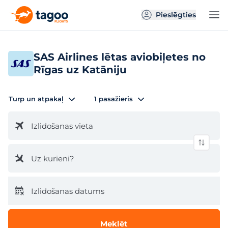
Pieslēgties
SAS Airlines lētas aviobiļetes no
Rīgas uz Katāniju
Turp un atpakaļ
1 pasažieris
Izlidošanas vieta
Uz kurieni?
Izlidošanas datums
Meklēt