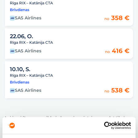
Rīga RIX – Katānija CTA
Brīvdienas
358 €
SAS Airlines
no
22.06, O.
Rīga RIX – Katānija CTA
416 €
SAS Airlines
no
10.10, S.
Rīga RIX – Katānija CTA
Brīvdienas
538 €
SAS Airlines
no
Lai izvairītos no papildu izdevumiem, ieteicams ceļot tikai ar
rokas bagāžu, jo aizvien vairāk lidsabiedrību piemēro papildu
maksu par reģistrētu bagāžu. Ir arī vērts sekot īpašajām
akcijām un atlaidēm, kas ļauj atrast lētas biļetes.