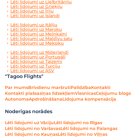
Lēti lidojumi uz Lielbritāniju
Lēti lidojumi uz Grieķiju
Lēti lidojumi uz Īriju
Lēti lidojumi uz Islandi
Lēti lidojumi uz Itāliju
Lēti lidojumi uz Maroku
Lēti lidojumi uz Melnkalni
Lēti lidojumi uz Maldīvu salu
Lēti lidojumi uz Meksiku
Lēti lidojumi uz Nīderlandi
Lēti lidojumi uz Portugāli
Lēti lidojumi uz Taizemi
Lēti lidojumi uz Turciju
Lēti lidojumi uz ASV
"Tagoo Flights"
Par mums
Brīvdienu maršruti
Palīdzība
Kontakti
Kontakti plašsaziņas līdzekļiem
Viesnīcas
Ceļojumu blogs
Autonoma
Apdrošināšana
Lidojuma kompensācija
Noderīgas norādes
Lēti lidojumi uz Vāciju
Lēti lidojumi no Rīgas
Lēti lidojumi no Varšavas
Lēti lidojumi no Palangas
Lēti lidojumi no Kauņas
Lēti lidojumi no Viļņas