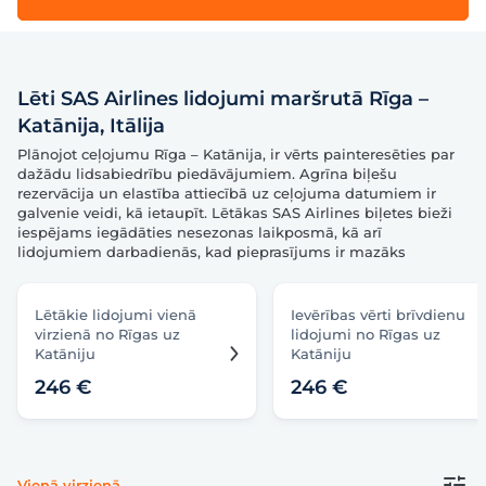
Lēti SAS Airlines lidojumi maršrutā Rīga –
Katānija, Itālija
Plānojot ceļojumu Rīga – Katānija, ir vērts painteresēties par
dažādu lidsabiedrību piedāvājumiem. Agrīna biļešu
rezervācija un elastība attiecībā uz ceļojuma datumiem ir
galvenie veidi, kā ietaupīt. Lētākas SAS Airlines biļetes bieži
iespējams iegādāties nesezonas laikposmā, kā arī
lidojumiem darbadienās, kad pieprasījums ir mazāks
Lētākie lidojumi vienā
Ievērības vērti brīvdienu
virzienā no Rīgas uz
lidojumi no Rīgas uz
Katāniju
Katāniju
246 €
246 €
Vienā virzienā