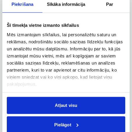
Lidsabiedrība SAS Airlines piedāvā ērtus savienojumus starp
Piekrišana
Sīkāka informācija
Par
dažādām pilsētām, un ceļojuma ilgums bieži ir īsāks nekā,
ceļojot ar citiem transportlīdzekļiem.
Ņemiet vērā, ka jūs varat abonēt “Tagoo Flights” jaunumus vai
Šī tīmekļa vietne izmanto sīkfailus
jau tūdaļ turpināt lidojuma meklēšanu pēc izvēlētajiem
kritērijiem. Ir lietderīgi zināt, ka “Tagoo Flights” iespējams
Mēs izmantojam sīkfailus, lai personalizētu saturu un
iegādāties ērtus lidojuma papildu pakalpojumus – lidostas
reklāmas, nodrošinātu sociālo saziņas līdzekļu funkcijas
ātro drošības pārbaudi, ceļojuma apdrošināšanu, garantiju
un analizētu mūsu datplūsmu. Informāciju par to, kā jūs
traucēta lidojuma gadījumā u.c.
izmantojat mūsu vietni, mēs arī kopīgojam ar saviem
Lidojiet viegli ar SAS Airlines maršrutā Rīga – Katānija, Itālija!
sociālās saziņas līdzekļu, reklamēšanas un analīzes
partneriem, kuri to var apvienot ar citu informāciju, ko
viņiem sniedzat vai ko viņi apkopo, kad lietojat viņu
pakalpojumus.
Rezervācijas pārvaldība
Atļaut visu
Rezervācijas maiņa, atcelšana un
citas svarīgas funkcijas
Pielāgot