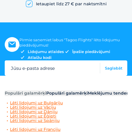
Ietaupiet līdz 27 € par naktsmītni
Pirmie saņemiet labus "Tagoo Flights" lēto lidojumu
piedāvājumus!
Lidojumu atlaides
Īpašie piedāvājumi
Atlaižu kodi
Jūsu e-pasta adrese
Saglabāt
Populāri galamērķi
Populāri galamērķi
Meklējumu tendenc
Lēti lidojumi uz Bulgāriju
Lēti lidojumi uz Vāciju
Lēti lidojumi uz Dāniju
Lēti lidojumi uz Ēģipti
Lēti lidojumi uz Spāniju
Lēti lidojumi uz Franciju